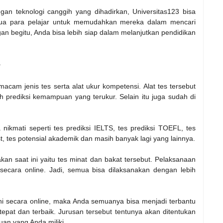
gan teknologi canggih yang dihadirkan, Universitas123 bisa
emua para pelajar untuk memudahkan mereka dalam mencari
gan begitu, Anda bisa lebih siap dalam melanjutkan pendidikan
3
cam jenis tes serta alat ukur kompetensi. Alat tes tersebut
rediksi kemampuan yang terukur. Selain itu juga sudah di
nikmati seperti tes prediksi IELTS, tes prediksi TOEFL, tes
st, tes potensial akademik dan masih banyak lagi yang lainnya.
kan saat ini yaitu tes minat dan bakat tersebut. Pelaksanaan
secara online. Jadi, semua bisa dilaksanakan dengan lebih
ni secara online, maka Anda semuanya bisa menjadi terbantu
epat dan terbaik. Jurusan tersebut tentunya akan ditentukan
an yang Anda miliki.