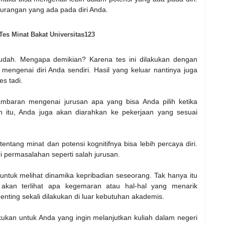
kurangan yang ada pada diri Anda.
es Minat Bakat Universitas123
udah. Mengapa demikian? Karena tes ini dilakukan dengan
ngenai diri Anda sendiri. Hasil yang keluar nantinya juga
s tadi.
ambaran mengenai jurusan apa yang bisa Anda pilih ketika
in itu, Anda juga akan diarahkan ke pekerjaan yang sesuai
tang minat dan potensi kognitifnya bisa lebih percaya diri.
ri permasalahan seperti salah jurusan.
 untuk melihat dinamika kepribadian seseorang. Tak hanya itu
 akan terlihat apa kegemaran atau hal-hal yang menarik
 penting sekali dilakukan di luar kebutuhan akademis.
akukan untuk Anda yang ingin melanjutkan kuliah dalam negeri