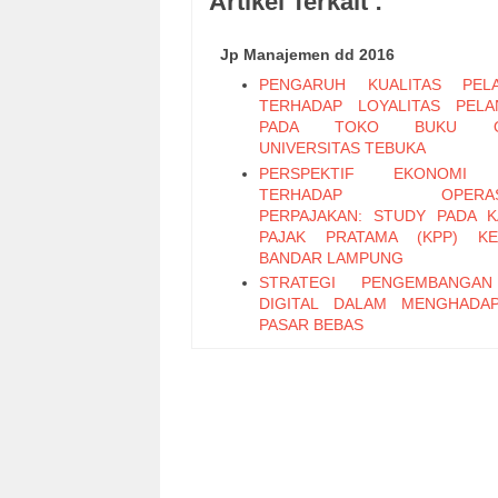
Artikel Terkait :
Jp Manajemen dd 2016
PENGARUH KUALITAS PELA
TERHADAP LOYALITAS PEL
PADA TOKO BUKU ON
UNIVERSITAS TEBUKA
PERSPEKTIF EKONOMI 
TERHADAP OPERASI
PERPAJAKAN: STUDY PADA 
PAJAK PRATAMA (KPP) KE
BANDAR LAMPUNG
STRATEGI PENGEMBANGA
DIGITAL DALAM MENGHADA
PASAR BEBAS
PENERAPAN SISTEM PENGEN
INTERNAL ATAS SISTEM PR
PEMBAYARAN GAJI BER
KOMPUTERISASI PADA SMA
PLUS
Faktor-Faktor yang Memengaru
Saing Industri Unggas Ayam 