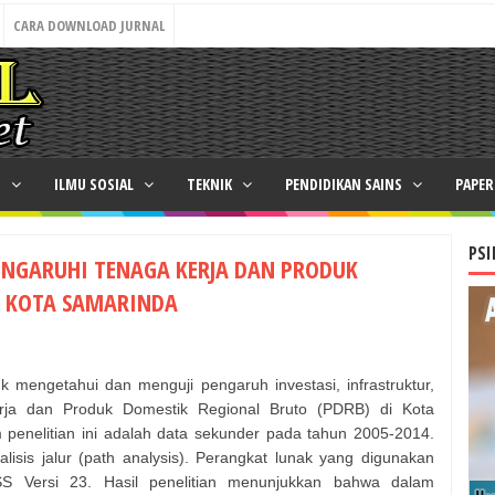
CARA DOWNLOAD JURNAL
N
ILMU SOSIAL
TEKNIK
PENDIDIKAN SAINS
PAPE
PSI
NGARUHI TENAGA KERJA DAN PRODUK
I KOTA SAMARINDA
tuk mengetahui dan menguji pengaruh investasi, infrastruktur,
rja dan Produk Domestik Regional Bruto (PDRB) di Kota
penelitian ini adalah data sekunder pada tahun 2005-2014.
lisis jalur (path analysis). Perangkat lunak yang digunakan
SS Versi 23. Hasil penelitian menunjukkan bahwa dalam