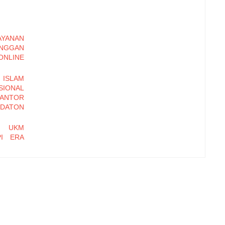
YANAN
ANGGAN
LINE
ISLAM
ONAL
KANTOR
DATON
N UKM
PI ERA
DALIAN
OSEDUR
BASIS
 MULIA
hi Daya
Kampung