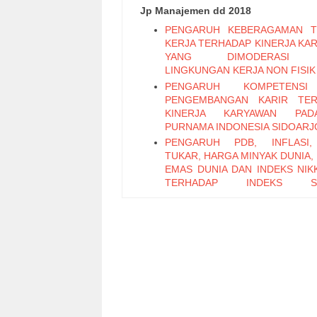
Jp Manajemen dd 2018
PENGARUH KEBERAGAMAN T
KERJA TERHADAP KINERJA KA
YANG DIMODERASI 
LINGKUNGAN KERJA NON FISIK
PENGARUH KOMPETENS
PENGEMBANGAN KARIR TER
KINERJA KARYAWAN PA
PURNAMA INDONESIA SIDOARJ
PENGARUH PDB, INFLASI,
TUKAR, HARGA MINYAK DUNIA,
EMAS DUNIA DAN INDEKS NIKK
TERHADAP INDEKS S
PERTAMBANGAN PERIODE 2011
PENGARUH LEADER M
EXCHANGE, SELF EFFICAC
KEPUASAN KERJA TERHADAP K
KARYAWAN (Studi Pada Ka
Bagian Pabrikasi di PT. PG Can
Sidoarjo)
Pengaruh Keterampilan Politik t
Kinerja Karyawan melalui Organi