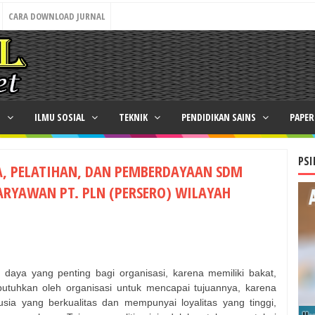
CARA DOWNLOAD JURNAL
N
ILMU SOSIAL
TEKNIK
PENDIDIKAN SAINS
PAPE
PSI
A, PELATIHAN, DAN PEMBERDAYAAN SDM
ARYAWAN PT. PLN (PERSERO) WILAYAH
aya yang penting bagi organisasi, karena memiliki bakat,
ibutuhkan oleh organisasi untuk mencapai tujuannya, karena
ia yang berkualitas dan mempunyai loyalitas yang tinggi,