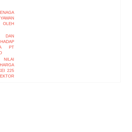
ENAGA
RYAWAN
OLEH
I DAN
HADAP
DA PT
O
 NILAI
 HARGA
EI 225
EKTOR
-2016
EMBER
Y DAN
INERJA
ryawan
di Baru
erhadap
zational