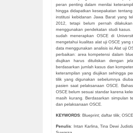
peran penting dalam menilai keterampilan
hingga didapatkan kesepakatan tentang m
institusi kebidanan Jawa Barat yang 
2012, tetapi belum pernah dilakukan
menggunakan pendekatan studi kasus.
sudah menerapkan OSCE di Universi
mengetahui kualitas alat uji OSCE yang 
data menggunakan analisis isi.Alat uji
perbaikan: area kompetensi dalam blue
diujikan harus dituliskan dengan je
berdasarkan jumlah kasus dan kompetens
keterampilan yang diujikan sehingga per
tilik yang digunakan sebelumnya diuba
pasien saat pelaksanaan OSCE. Bahasa 
OSCE belum sesuai standar karena kelen
masih kurang. Berdasarkan simpulan t
dan pelaksanaan OSCE.
KEYWORDS
: Blueprint; daftar tilik; OSC
Penulis
: Intan Karlina, Tina Dewi Judis
Suwarsa