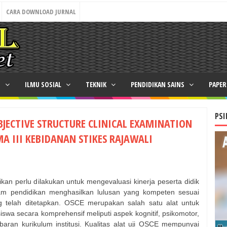
CARA DOWNLOAD JURNAL
N
ILMU SOSIAL
TEKNIK
PENDIDIKAN SAINS
PAPE
PSI
OBJECTIVE STRUCTURE CLINICAL EXAMINATION
MA III KEBIDANAN STIKES RAJAWALI
ikan perlu dilakukan untuk mengevaluasi kinerja peserta didik
ram pendidikan menghasilkan lulusan yang kompeten sesuai
 telah ditetapkan. OSCE merupakan salah satu alat untuk
wa secara komprehensif meliputi aspek kognitif, psikomotor,
baran kurikulum institusi. Kualitas alat uji OSCE mempunyai