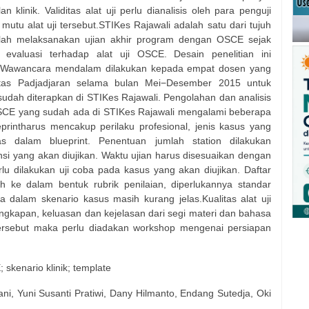
 klinik. Validitas alat uji perlu dianalisis oleh para penguji
utu alat uji tersebut.STIKes Rajawali adalah satu dari tujuh
telah melaksanakan ujian akhir program dengan OSCE sejak
 evaluasi terhadap alat uji OSCE. Desain penelitian ini
 Wawancara mendalam dilakukan kepada empat dosen yang
tas Padjadjaran selama bulan Mei−Desember 2015 untuk
sudah diterapkan di STIKes Rajawali. Pengolahan dan analisis
 OSCE yang sudah ada di STIKes Rajawali mengalami beberapa
printharus mencakup perilaku profesional, jenis kasus yang
las dalam blueprint. Penentuan jumlah station dilakukan
i yang akan diujikan. Waktu ujian harus disesuaikan dengan
lu dilakukan uji coba pada kasus yang akan diujikan. Daftar
h ke dalam bentuk rubrik penilaian, diperlukannya standar
dalam skenario kasus masih kurang jelas.Kualitas alat uji
gkapan, keluasan dan kejelasan dari segi materi dan bahasa
ersebut maka perlu diadakan workshop mengenai persiapan
E; skenario klinik; template
tiani, Yuni Susanti Pratiwi, Dany Hilmanto, Endang Sutedja, Oki