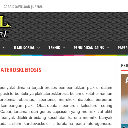
CARA DOWNLOAD JURNAL
N
ILMU SOSIAL
TEKNIK
PENDIDIKAN SAINS
PAPE
PSI
-ATEROSKLEROSIS
 penyakit dimana terjadi proses pembentukkan plak di dalam
asti terbentuknya plak aterosklerosis belum diketahui namun
terolemia, obesitas, hipertensi, merokok, diabetes berperan
embangan plak. Obat-obatan penurun kolesterol sering
 Cabai, tanaman dari genus capsicum yang memiliki zat aktif
ah banyak diteliti di bidang kesehatan karena memiliki banyak
ada sistem kardiovaskuler , terutama pada aterogenesis.