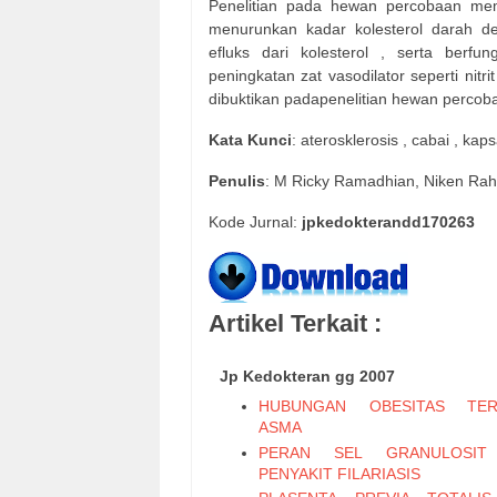
Penelitian pada hewan percobaan mem
menurunkan kadar kolesterol darah d
efluks dari kolesterol , serta berf
peningkatan zat vasodilator seperti nitri
dibuktikan padapenelitian hewan perco
Kata
Kunci
: aterosklerosis , cabai , kaps
Penulis
: M Ricky Ramadhian, Niken Ra
Kode Jurnal:
jpkedokterandd170263
Artikel Terkait :
Jp Kedokteran gg 2007
HUBUNGAN OBESITAS TER
ASMA
PERAN SEL GRANULOSIT
PENYAKIT FILARIASIS