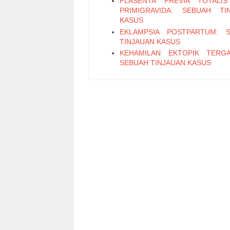
PLASENTA PREVIA TOTALI
PRIMIGRAVIDA: SEBUAH TI
KASUS
EKLAMPSIA POSTPARTUM: 
TINJAUAN KASUS
KEHAMILAN EKTOPIK TERG
SEBUAH TINJAUAN KASUS
SILIKOSIS
PREVALENSI TUBERKULOSI
STATUS GIZI PADA AN
PUSKESMAS TIJUE PIDIE P
JANUARI SAMPAI DESEMBER 20
PEMBERIAN ASI DAN M
TERHADAP PERTUMBUHAN BAY
6 – 24 BULAN
SEMISINTESIS DAN KARAKTE
ANTIMALARIA BARU TU
EURIKUMANON
Tinea Capitis Favus-Like Appe
Problem of Diagnosis
Successful Combination Therapy 
Keloidalis Nuchae