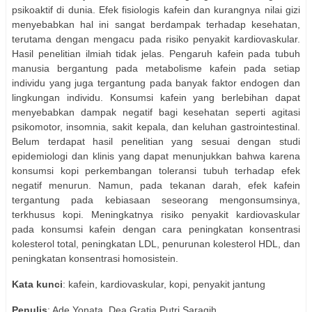
psikoaktif di dunia. Efek fisiologis kafein dan kurangnya nilai gizi
menyebabkan hal ini sangat berdampak terhadap kesehatan,
terutama dengan mengacu pada risiko penyakit kardiovaskular.
Hasil penelitian ilmiah tidak jelas. Pengaruh kafein pada tubuh
manusia bergantung pada metabolisme kafein pada setiap
individu yang juga tergantung pada banyak faktor endogen dan
lingkungan individu. Konsumsi kafein yang berlebihan dapat
menyebabkan dampak negatif bagi kesehatan seperti agitasi
psikomotor, insomnia, sakit kepala, dan keluhan gastrointestinal.
Belum terdapat hasil penelitian yang sesuai dengan studi
epidemiologi dan klinis yang dapat menunjukkan bahwa karena
konsumsi kopi perkembangan toleransi tubuh terhadap efek
negatif menurun. Namun, pada tekanan darah, efek kafein
tergantung pada kebiasaan seseorang mengonsumsinya,
terkhusus kopi. Meningkatnya risiko penyakit kardiovaskular
pada konsumsi kafein dengan cara peningkatan konsentrasi
kolesterol total, peningkatan LDL, penurunan kolesterol HDL, dan
peningkatan konsentrasi homosistein.
Kata kunci
: kafein, kardiovaskular, kopi, penyakit jantung
Penulis
: Ade Yonata, Dea Gratia Putri Saragih