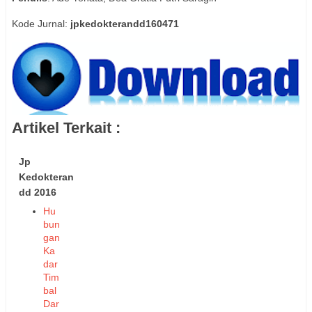
Kode Jurnal:
jpkedokterandd160471
Artikel Terkait :
Jp
Kedokteran
dd 2016
Hu
bun
gan
Ka
dar
Tim
bal
Dar