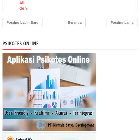
ah
den
gan
Tin
Posting Lebih Baru
Beranda
Posting Lama
gka
t
Inte
PSIKOTES ONLINE
lige
nsi
An
ak
Per
ban
din
gan
Efe
ktivi
tas
dan
Ke
am
ana
n
Ko