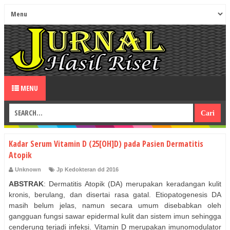
MENU
Kadar Serum Vitamin D (25[OH]D) pada Pasien Dermatitis
Atopik
Unknown
Jp Kedokteran dd 2016
ABSTRAK
: Dermatitis Atopik (DA) merupakan keradangan kulit
kronis, berulang, dan disertai rasa gatal. Etiopatogenesis DA
masih belum jelas, namun secara umum disebabkan oleh
gangguan fungsi sawar epidermal kulit dan sistem imun sehingga
cenderung terjadi infeksi. Vitamin D merupakan imunomodulator