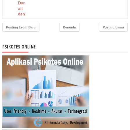
Dar
ah
den
gan
Tin
Posting Lebih Baru
Beranda
Posting Lama
gka
t
Inte
PSIKOTES ONLINE
lige
nsi
An
ak
Per
ban
din
gan
Efe
ktivi
tas
dan
Ke
am
ana