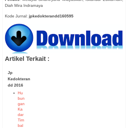
Diah Mira Indramaya
Kode Jurnal:
jpkedokterandd160595
Artikel Terkait :
Jp
Kedokteran
dd 2016
Hu
bun
gan
Ka
dar
Tim
bal