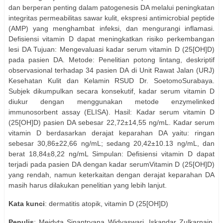
dan berperan penting dalam patogenesis DA melalui peningkatan
integritas permeabilitas sawar kulit, ekspresi antimicrobial peptide
(AMP) yang menghambat infeksi, dan mengurangi inflamasi.
Defisiensi vitamin D dapat meningkatkan risiko perkembangan
lesi DA Tujuan: Mengevaluasi kadar serum vitamin D (25[OH]D)
pada pasien DA. Metode: Penelitian potong lintang, deskriptif
observasional terhadap 34 pasien DA di Unit Rawat Jalan (URJ)
Kesehatan Kulit dan Kelamin RSUD Dr. SoetomoSurabaya.
Subjek dikumpulkan secara konsekutif, kadar serum vitamin D
diukur dengan menggunakan metode enzymelinked
immunosorbent assay (ELISA). Hasil: Kadar serum vitamin D
(25[OH]D) pasien DA sebesar 22,72±14,55 ng/mL. Kadar serum
vitamin D berdasarkan derajat keparahan DA yaitu: ringan
sebesar 30,86±22,66 ng/mL; sedang 20,42±10.13 ng/mL, dan
berat 18,84±8,22 ng/mL Simpulan: Defisiensi vitamin D dapat
terjadi pada pasien DA dengan kadar serumVitamin D (25[OH]D)
yang rendah, namun keterkaitan dengan derajat keparahan DA
masih harus dilakukan penelitian yang lebih lanjut.
Kata kunci
: dermatitis atopik, vitamin D (25[OH]D)
Penulis
: Meidyta Sinantryana Widyaswari, Iskandar Zulkarnain,