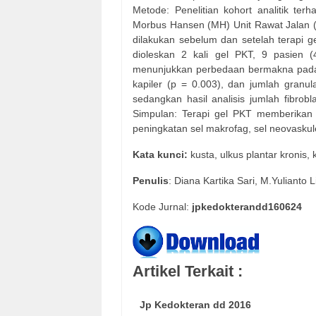
Metode: Penelitian kohort analitik ter
Morbus Hansen (MH) Unit Rawat Jalan (
dilakukan sebelum dan setelah terapi ge
dioleskan 2 kali gel PKT, 9 pasien (4
menunjukkan perbedaan bermakna pada u
kapiler (p = 0.003), dan jumlah granu
sedangkan hasil analisis jumlah fibro
Simpulan: Terapi gel PKT memberikan h
peningkatan sel makrofag, sel neovaskule
Kata kunci:
kusta, ulkus plantar kronis, 
Penulis
: Diana Kartika Sari, M.Yulianto
Kode Jurnal:
jpkedokterandd160624
Artikel Terkait :
Jp Kedokteran dd 2016