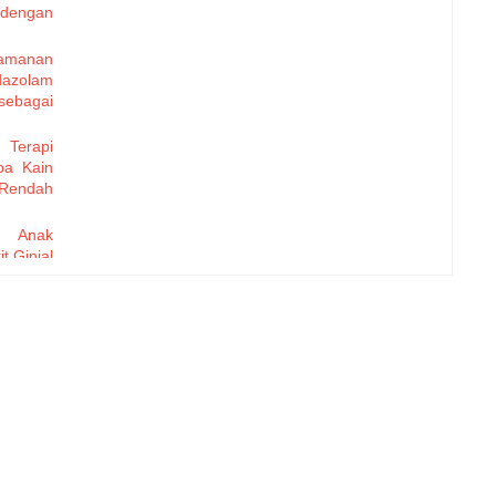
 dengan
eamanan
zolam
sebagai
 Terapi
pa Kain
 Rendah
da Anak
t Ginjal
rhadap
g Rawat
 Urat,
da Anak
erhadap
ok Cina