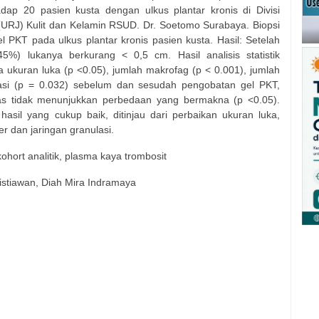
hadap 20 pasien kusta dengan ulkus plantar kronis di Divisi
URJ) Kulit dan Kelamin RSUD. Dr. Soetomo Surabaya. Biopsi
l PKT pada ulkus plantar kronis pasien kusta. Hasil: Setelah
5%) lukanya berkurang < 0,5 cm. Hasil analisis statistik
kuran luka (p <0.05), jumlah makrofag (p < 0.001), jumlah
lasi (p = 0.032) sebelum dan sesudah pengobatan gel PKT,
blas tidak menunjukkan perbedaan yang bermakna (p <0.05).
asil yang cukup baik, ditinjau dari perbaikan ukuran luka,
r dan jaringan granulasi.
kohort analitik, plasma kaya trombosit
 Listiawan, Diah Mira Indramaya