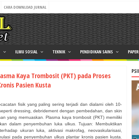
CARA DOWNLOAD JURNAL
N
ILMU SOSIAL
TEKNIK
PENDIDIKAN SAINS
PAPE
PSI
Plasma Kaya Trombosit (PKT) pada Proses
ronis Pasien Kusta
acatan fisik yang paling sering terjadi dan dialami oleh 10-
 seperti dressing, debridement dengan pembedahan, dan skin
han yang memuaskan. Plasma kaya trombosit (PKT) memiliki
ukan dalam penyembuhan luka ulkus. Tujuan: Membuktikan
rhadap ukuran luka, aktivasi makrofag, neovaskularisasi,
nulasi pada penyembuhan ulkus plantar kronis pasien kusta.