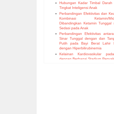
Hubungan Kadar Timbal Darah
Tingkat Inteligensi Anak
Perbandingan Efektivitas dan K
Kombinasi Ketamin/Mida
Dibandingkan Ketamin Tunggal 
Sedasi pada Anak
Perbandingan Efektivitas antara
Sinar Tunggal dengan dan Tan
Putih pada Bayi Berat Lahir
dengan Hiperbilirubinemia
Kelainan Kardiovaskular pa
dengan Berbagai Stadium Penyaki
Kronik
Eradikasi Polio
Pengaruh Hipomagnesemia Te
Mortalitas Pasien Anak di Ruan
Intensif
Hubungan antara Kadar Asam
Interleukin-6 dan hs-CRP pa
Obes
Pengaruh Bullying Antarsiswa T
Prestasi Belajar Siswa SDN Pond