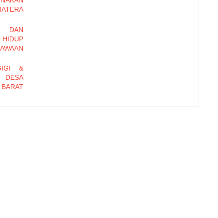
RNAKAN
MATERA
I DAN
HIDUP
AWAAN
IGI &
I DESA
BARAT
T TAG-
AHAN
EKANIK
ATHING
IMAL
ADAP
 OTOT
RANGI
 KASUS
EKSTRA