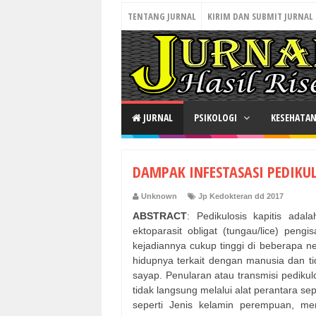
TENTANG JURNAL
KIRIM DAN SUBMIT JURNAL
JURNAL
PSIKOLOGI
KESEHATA
DAMPAK INFESTASASI PEDIKUL
Unknown
Jp Kedokteran dd 2017
ABSTRACT
: Pedikulosis kapitis adal
ektoparasit obligat (tungau/lice) pen
kejadiannya cukup tinggi di beberapa 
hidupnya terkait dengan manusia dan tid
sayap. Penularan atau transmisi pedikulo
tidak langsung melalui alat perantara sep
seperti Jenis kelamin perempuan, me