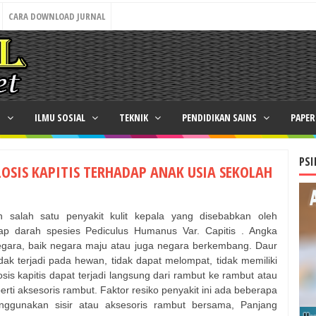
CARA DOWNLOAD JURNAL
N
ILMU SOSIAL
TEKNIK
PENDIDIKAN SAINS
PAPE
PSI
OSIS KAPITIS TERHADAP ANAK USIA SEKOLAH
ah salah satu penyakit kulit kepala yang disebabkan oleh
gisap darah spesies Pediculus Humanus Var. Capitis . Angka
negara, baik negara maju atau juga negara berkembang. Daur
ak terjadi pada hewan, tidak dapat melompat, tidak memiliki
sis kapitis dapat terjadi langsung dari rambut ke rambut atau
erti aksesoris rambut. Faktor resiko penyakit ini ada beberapa
nggunakan sisir atau aksesoris rambut bersama, Panjang