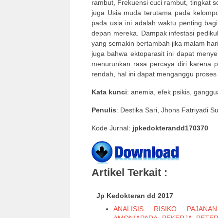
rambut, Frekuensi cuci rambut, tingkat 
juga Usia muda terutama pada kelompo
pada usia ini adalah waktu penting ba
depan mereka. Dampak infestasi pedikulos
yang semakin bertambah jika malam hari
juga bahwa ektoparasit ini dapat meny
menurunkan rasa percaya diri karena p
rendah, hal ini dapat menganggu proses 
Kata kunci
: anemia, efek psikis, gangguan
Penulis
: Destika Sari, Jhons Fatriyadi S
Kode Jurnal:
jpkedokterandd170370
Artikel Terkait :
Jp Kedokteran dd 2017
ANALISIS RISIKO PAJANA