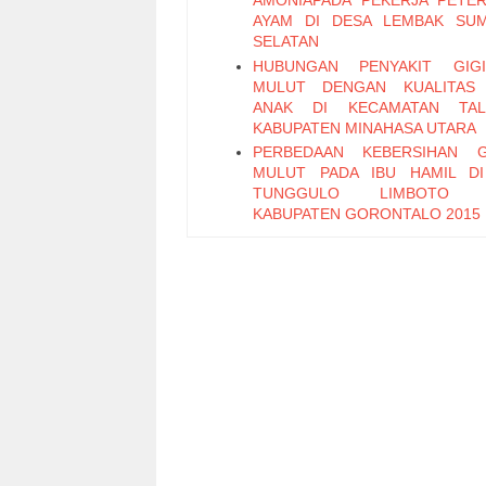
AMONIAPADA PEKERJA PETE
AYAM DI DESA LEMBAK SU
SELATAN
HUBUNGAN PENYAKIT GIG
MULUT DENGAN KUALITAS 
ANAK DI KECAMATAN TAL
KABUPATEN MINAHASA UTARA
PERBEDAAN KEBERSIHAN G
MULUT PADA IBU HAMIL D
TUNGGULO LIMBOTO 
KABUPATEN GORONTALO 2015
PENGGUNAAN LOTO (LOCK-OU
OUT) UNTUK PENCEG
KECELAKAAN KERJA PADA M
ALAT BERAT
PENGARUH PURSED LIP BRE
DAN SUSTAINED MAX
INSPIRATION TERH
PENINGKATKAN KEKUATAN
PERNAPASAN UNTUK MENGU
KELUHAN SESAK NAPAS PADA
KARDIO RESPIRASI
EFEKTIFITAS PEMBERIAN 