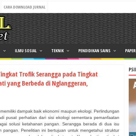
CARA DOWNLOAD JURNAL
N
ILMU SOSIAL
TEKNIK
PENDIDIKAN SAINS
PAPE
PSI
ingkat Trofik Serangga pada Tingkat
ati yang Berbeda di Nglanggeran,
n memiliki dampak baik ekonomi maupun ekologi. Perlindungan
i pusat perhatian dari sisi ekologi sementara pemanfaatan
agai solusi ketahanan pangan. Serangga berada di dua isu
 pangan. Penelitian ini bertujuan untuk mengetahui struktur