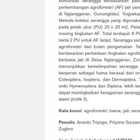
komunitas serangga berdasarkan pada
perkembangan agroforestri (AF) jati yan
di Nglanggeran, Gunungkidul, Yogyaka
Metode koleksi serangga yang digunakan
pada petak ukur (PU) 20 x 20 m2. Peta
masing tingkatan AF. Total terdapat 8 P
serta 2 PU untuk AF lanjut. Serangga ya
agroforestri dan bulan pengamatan. T
berdasarkan perbedaan tingkatan agrofore
berbasis jati di Desa Nglanggeran, Zo
menunjukkan kemelimpahan serangga (
berperan sebagai hama berasal dari ord
Coleoptera, Isoptera, dan Dermaptera.
ordo Hymenoptera dan Diptera, lebih la
dapat meningkatkan keragaman serangga
alami (trofik 3).
Kata
kunci
: agroforestri; hama; jati; ser
Penulis
: Ananto Triyogo, Priyono Suryant
Zughro