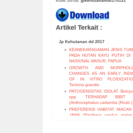
Kode Jurnal:
jpkehutanandd170131
Artikel Terkait :
Jp Kehutanan dd 2017
KEANEKARAGAMAN JENIS TU
PADA HUTAN KAYU PUTIH DI
NASIONAL WASUR, PAPUA
GROWTH AND MORPHOLO
CHANGES AS AN EARLY INDI
OF IN VITRO PLOIDIZATI
Tectona grandis
PATOGENISITAS ISOLAT Botryod
spp. TERHADAP BIBIT 
(Anthocephalus cadamba (Roxb.)
PREFERENSI HABITAT MACAN
JAWA (Panthera pardus melas
1809) DI JAWA BAGIAN BARAT
Preferensi Masyarakat terhad
Pemanfaatan Lahan Hutan Ra