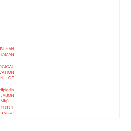
MBUHAN
 TAMAN
GICAL
CATION
ON OF
iplodia
JABON
 Miq)
 TUTUL
 Cuvier
ap Pola
kyat di