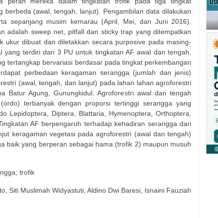
 peran mereka dalam tingkatan trofik pada tiga tingkat
g berbeda (awal, tengah, lanjut). Pengambilan data dilakukan
rta sepanjang musim kemarau (April, Mei, dan Juni 2016).
 adalah sweep net, pitfall dan sticky trap yang ditempatkan
k ukur dibuat dan diletakkan secara purposive pada masing-
U yang terdiri dari 3 PU untuk tingkatan AF awal dan tengah,
ng tertangkap bervariasi berdasar pada tingkat perkembangan
erdapat perbedaan keragaman serangga (jumlah dan jenis)
stri (awal, tengah, dan lanjut) pada lahan lahan agroforestri
na Batur Agung, Gunungkidul. Agroforestri awal dan tengah
ordo) terbanyak dengan proporsi tertinggi serangga yang
o Lepidoptera, Diptera, Blattaria, Hymenoptera, Orthoptera,
 Tingkatan AF berpengaruh terhadap kehadiran serangga dari
njut keragaman vegetasi pada agroforestri (awal dan tengah)
 baik yang berperan sebagai hama (trofik 2) maupun musuh
angga; trofik
o, Siti Muslimah Widyastuti, Aldino Dwi Baresi, Isnaini Fauziah