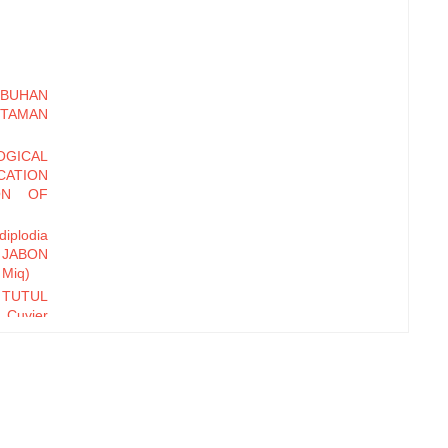
MBUHAN
 TAMAN
GICAL
CATION
ON OF
iplodia
JABON
 Miq)
 TUTUL
 Cuvier
ap Pola
kyat di
ralili,
Pangium