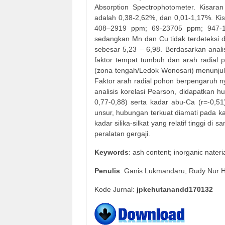
Absorption Spectrophotometer. Kisaran
adalah 0,38-2,62%, dan 0,01-1,17%. Kis
408–2919 ppm; 69-23705 ppm; 947-1
sedangkan Mn dan Cu tidak terdeteksi di
sebesar 5,23 – 6,98. Berdasarkan analisi
faktor tempat tumbuh dan arah radial p
(zona tengah/Ledok Wonosari) menunjukka
Faktor arah radial pohon berpengaruh ny
analisis korelasi Pearson, didapatkan h
0,77-0,88) serta kadar abu-Ca (r=-0,51
unsur, hubungan terkuat diamati pada ka
kadar silika-silkat yang relatif tinggi 
peralatan gergaji.
Keywords
: ash content; inorganic nateri
Penulis
: Ganis Lukmandaru, Rudy Nur 
Kode Jurnal:
jpkehutanandd170132