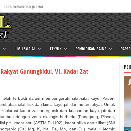
CARA DOWNLOAD JURNAL
N
ILMU SOSIAL
TEKNIK
PENDIDIKAN SAINS
PAPE
PSI
 Rakyat Gunungkidul. VI. Kadar Zat
telah terbukti dalam mempengaruhi sifat-sifat kayu. Paper-
bahas sifat fisik dan kimia kayu jati dari hutan rakyat. Untuk
geksplorasi kadar zat anorganik dan keasaman kayu jati dari
 tumbuh dengan zona ekologis berbeda (Panggang, Playen,
nilai pH, kadar abu (ASTM D-1102), kadar silika dan silikat (SNI
norganik (Ca, Mg, K, Na, Fe, Mn, dan Cu) melalui Atomic