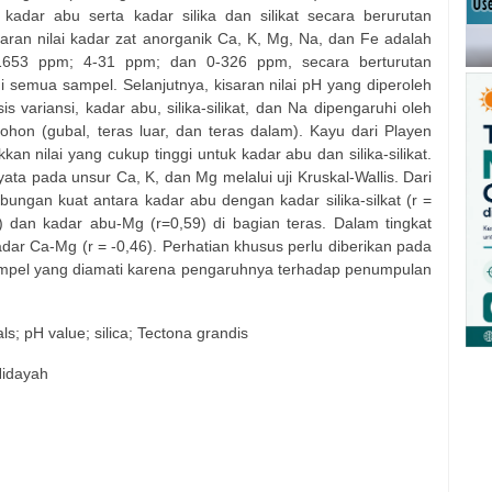
 kadar abu serta kadar silika dan silikat secara berurutan
aran nilai kadar zat anorganik Ca, K, Mg, Na, dan Fe adalah
653 ppm; 4-31 ppm; dan 0-326 ppm, secara berturutan
 semua sampel. Selanjutnya, kisaran nilai pH yang diperoleh
s variansi, kadar abu, silika-silikat, dan Na dipengaruhi oleh
ohon (gubal, teras luar, dan teras dalam). Kayu dari Playen
n nilai yang cukup tinggi untuk kadar abu dan silika-silikat.
ata pada unsur Ca, K, dan Mg melalui uji Kruskal-Wallis. Dari
ubungan kuat antara kadar abu dengan kadar silika-silkat (r =
) dan kadar abu-Mg (r=0,59) di bagian teras. Dalam tingkat
dar Ca-Mg (r = -0,46). Perhatian khusus perlu diberikan pada
di sampel yang diamati karena pengaruhnya terhadap penumpulan
als; pH value; silica; Tectona grandis
Hidayah