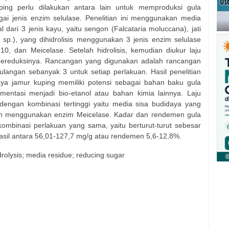
ing perlu dilakukan antara lain untuk memproduksi gula
i jenis enzim selulase. Penelitian ini menggunakan media
 dari 3 jenis kayu, yaitu sengon (Falcataria moluccana), jati
 sp.), yang dihidrolisis menggunakan 3 jenis enzim selulase
10, dan Meicelase. Setelah hidrolisis, kemudian diukur laju
la pereduksinya. Rancangan yang digunakan adalah rancangan
langan sebanyak 3 untuk setiap perlakuan. Hasil penelitian
a jamur kuping memiliki potensi sebagai bahan baku gula
rmentasi menjadi bio-etanol atau bahan kimia lainnya. Laju
, dengan kombinasi tertinggi yaitu media sisa budidaya yang
gan menggunakan enzim Meicelase. Kadar dan rendemen gula
i kombinasi perlakuan yang sama, yaitu berturut-turut sebesar
sil antara 56,01-127,7 mg/g atau rendemen 5,6-12,8%.
drolysis; media residue; reducing sugar