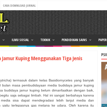
CARA DOWNLOAD JURNAL
N
ILMU SOSIAL
TEKNIK
PENDIDIKAN SAINS
PAPE
PSI
ya Jamur Kuping Menggunakan Tiga Jenis
olytricha) termasuk dalam kelas Basidiomycetes yang banyak
6-8 bulan masa pembudidayaan media budidaya jamur kuping
sisa budidaya jamur kuping belum dimanfaatkan dengan baik,
egitu saja sebagai limbah. Hal ini sangat berbahaya karena
 media sisa dapat mendegradasi lebih lanjut media dan
 yaitu terlepasnya gas metana ke udara. Oleh karena itu