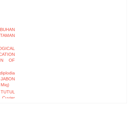
MBUHAN
 TAMAN
GICAL
CATION
ON OF
iplodia
JABON
 Miq)
 TUTUL
 Cuvier
ap Pola
kyat di
ralili,
Pangium