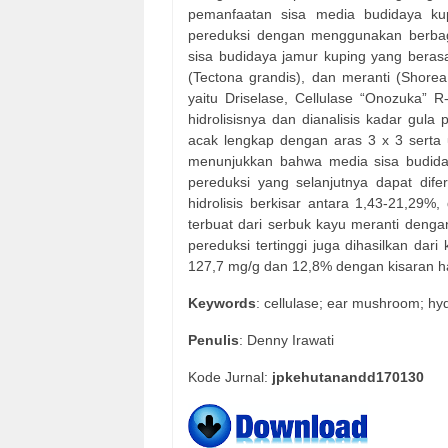
pemanfaatan sisa media budidaya kup
pereduksi dengan menggunakan berbaga
sisa budidaya jamur kuping yang berasal
(Tectona grandis), dan meranti (Shorea
yaitu Driselase, Cellulase “Onozuka” R-
hidrolisisnya dan dianalisis kadar gu
acak lengkap dengan aras 3 x 3 serta u
menunjukkan bahwa media sisa budiday
pereduksi yang selanjutnya dapat dife
hidrolisis berkisar antara 1,43-21,29%
terbuat dari serbuk kayu meranti den
pereduksi tertinggi juga dihasilkan dar
127,7 mg/g dan 12,8% dengan kisaran ha
Keywords
: cellulase; ear mushroom; hy
Penulis
: Denny Irawati
Kode Jurnal:
jpkehutanandd170130