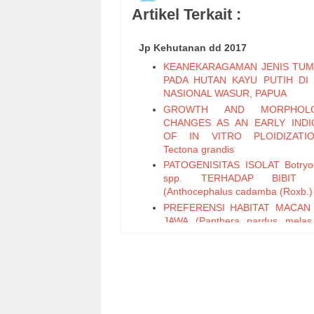
Artikel Terkait :
Jp Kehutanan dd 2017
KEANEKARAGAMAN JENIS TU
PADA HUTAN KAYU PUTIH DI
NASIONAL WASUR, PAPUA
GROWTH AND MORPHOLO
CHANGES AS AN EARLY INDI
OF IN VITRO PLOIDIZATI
Tectona grandis
PATOGENISITAS ISOLAT Botryod
spp. TERHADAP BIBIT 
(Anthocephalus cadamba (Roxb.)
PREFERENSI HABITAT MACAN
JAWA (Panthera pardus melas
1809) DI JAWA BAGIAN BARAT
Preferensi Masyarakat terhad
Pemanfaatan Lahan Hutan Ra
Desa Lekopancing, Kecamatan Tan
Kabupaten Maros.
Pemanfaatan Tanaman Pangi (