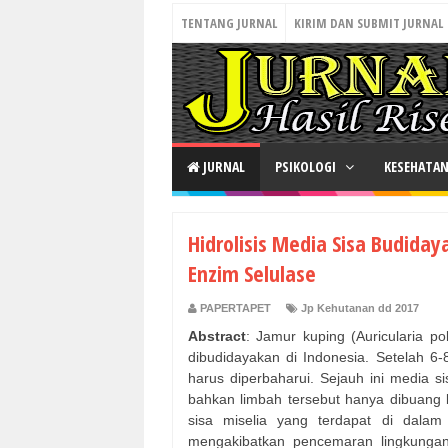
TENTANG JURNAL
KIRIM DAN SUBMIT JURNAL
JURNAL
PSIKOLOGI
KESEHATA
Hidrolisis Media Sisa Budida
Enzim Selulase
PAPERTAPET
Jp Kehutanan dd 2017
Abstract
: Jamur kuping (Auricularia p
dibudidayakan di Indonesia. Setelah 
harus diperbaharui. Sejauh ini media 
bahkan limbah tersebut hanya dibuang b
sisa miselia yang terdapat di dalam
mengakibatkan pencemaran lingkungan