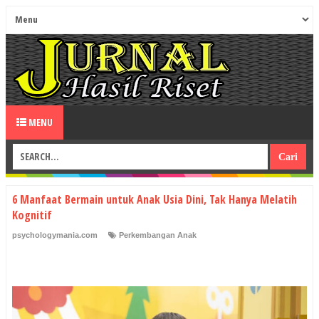
MENU
6 Manfaat Bermain untuk Anak Usia Dini, Tak Hanya Melatih
Kognitif
psychologymania.com
Perkembangan Anak