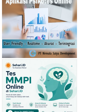
atih
Ko
gnit
if