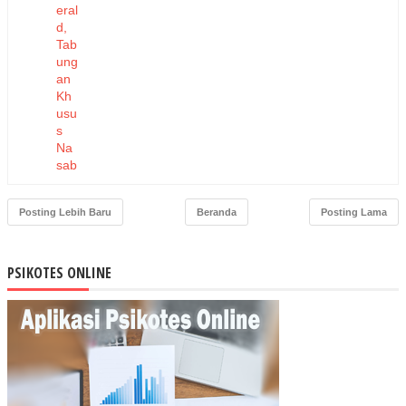
eral
d,
Tab
ung
an
Kh
usu
s
Na
sab
ah
Pe
Posting Lebih Baru
Beranda
Posting Lama
ntin
g
Ta
war
PSIKOTES ONLINE
kan
Ber
bag
ai
Ke
ung
gul
an