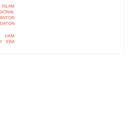
ISLAM
ONAL
KANTOR
DATON
N UKM
PI ERA
DALIAN
OSEDUR
BASIS
 MULIA
hi Daya
Kampung
t Farm,
tasi Hak
 Dagang
 Budaya
etensi