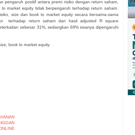
an pengaruh positif antara premi risiko dengan return saham,
 to market equity tidak berpengaruh terhadap return saham.
isiko, size dan book to market equity secara bersama-sama
an
terhadap return saham dan hasil adjusted R square
keterkaitan sebesar 31%, sedangkan 69% sisanya dipengaruhi
size, book to market equity
YANAN
ANGGAN
LINE