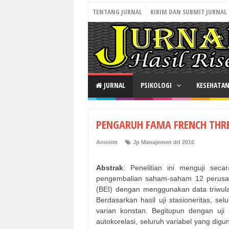
TENTANG JURNAL
KIRIM DAN SUBMIT JURNAL
JURNAL
PSIKOLOGI
KESEHATA
PENGARUH FAMA FRENCH THR
Anonim
Jp Manajemen dd 2016
Abstrak
: Penelitian ini menguji sec
pengembalian saham-saham 12 perusah
(BEI) dengan menggunakan data triwula
Berdasarkan hasil uji stasioneritas, sel
varian konstan. Begitupun dengan uji as
autokorelasi, seluruh variabel yang digu