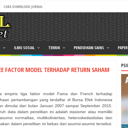
CARA DOWNLOAD JURNAL
N
ILMU SOSIAL
TEKNIK
PENDIDIKAN SAINS
PAPE
PSI
EE FACTOR MODEL TERHADAP RETURN SAHAM
ara empiris tiga faktor model Fama dan French terhadap
aan pertambangan yang terdaftar di Bursa Efek Indonesia
n dimulai dari bulan Januari 2007 sampai September 2015.
uruh data dalam penelitian ini adalah stasioner atau memiliki
umsi normalitas, multikolinieritas, heteroskedastisitas dan
nakan dalam penelitian ini bebas dari asumsi-asumsi tersebut.