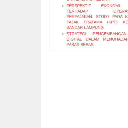
PERSPEKTIF EKONOMI 
TERHADAP OPERASI
PERPAJAKAN: STUDY PADA 
PAJAK PRATAMA (KPP) KE
BANDAR LAMPUNG
STRATEGI PENGEMBANGA
DIGITAL DALAM MENGHADA
PASAR BEBAS
PENERAPAN SISTEM PENGEN
INTERNAL ATAS SISTEM PR
PEMBAYARAN GAJI BER
KOMPUTERISASI PADA SMA
PLUS
Faktor-Faktor yang Memengaru
Saing Industri Unggas Ayam 
(Studi Kasus PT Dwi dan Rachma
Bogor)
Kecepatan Adopsi Program Fasili
Kekayaan Intelektual Merek
untuk Usaha Kecil Menengah
Analisis Peran Remunerasi dan
Organisasi Terhadap Komp