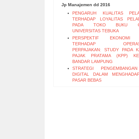
Jp Manajemen dd 2016
PENGARUH KUALITAS PELA
TERHADAP LOYALITAS PEL
PADA TOKO BUKU ON
UNIVERSITAS TEBUKA
PERSPEKTIF EKONOMI 
TERHADAP OPERASI
PERPAJAKAN: STUDY PADA 
PAJAK PRATAMA (KPP) KE
BANDAR LAMPUNG
STRATEGI PENGEMBANGA
DIGITAL DALAM MENGHADA
PASAR BEBAS
PENERAPAN SISTEM PENGEN
INTERNAL ATAS SISTEM PR
PEMBAYARAN GAJI BER
KOMPUTERISASI PADA SMA
PLUS
Faktor-Faktor yang Memengaru
Saing Industri Unggas Ayam 
(Studi Kasus PT Dwi dan Rachma
Bogor)