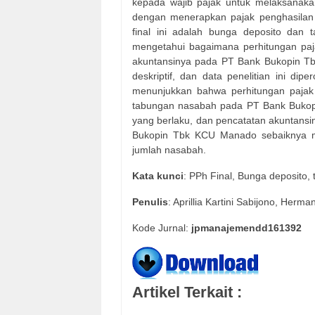
kepada wajib pajak untuk melaksanaka
dengan menerapkan pajak penghasilan ya
final ini adalah bunga deposito dan t
mengetahui bagaimana perhitungan paj
akuntansinya pada PT Bank Bukopin Tb
deskriptif, dan data penelitian ini dip
menunjukkan bahwa perhitungan pajak 
tabungan nasabah pada PT Bank Bukop
yang berlaku, dan pencatatan akuntansi
Bukopin Tbk KCU Manado sebaiknya me
jumlah nasabah.
Kata
kunci
: PPh Final, Bunga deposito
Penulis
: Aprillia Kartini Sabijono, Her
Kode Jurnal:
jpmanajemendd161392
Artikel Terkait :