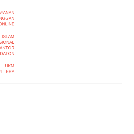
YANAN
ANGGAN
LINE
ISLAM
ONAL
KANTOR
DATON
N UKM
PI ERA
DALIAN
OSEDUR
BASIS
 MULIA
hi Daya
Kampung
t Farm,