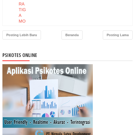
RA
TIG
A
MO
DE
L
Posting Lebih Baru
Beranda
Posting Lama
KO
MP
ON
PSIKOTES ONLINE
EN
KO
MI
TM
EN
TE
RH
AD
AP
ST
RE
S
KE
RJ