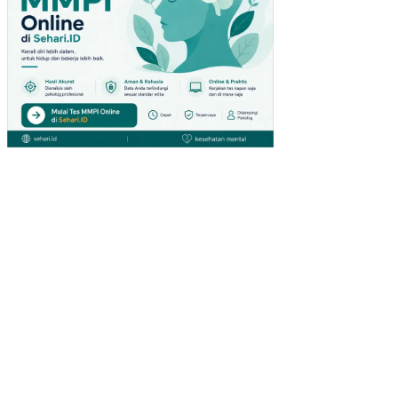
PE
NG
UN
JU
NG
GIA
NT
HY
PE
RM
AR
KE
T
DI
SU
RA
BA
YA)
PE
NG
AR
UH
IN