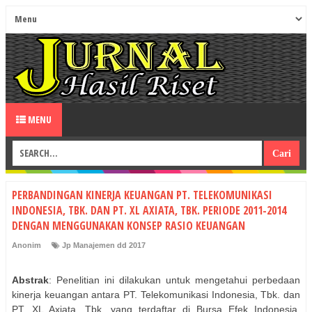
MENU
PERBANDINGAN KINERJA KEUANGAN PT. TELEKOMUNIKASI
INDONESIA, TBK. DAN PT. XL AXIATA, TBK. PERIODE 2011-2014
DENGAN MENGGUNAKAN KONSEP RASIO KEUANGAN
Anonim
Jp Manajemen dd 2017
Abstrak
: Penelitian ini dilakukan untuk mengetahui perbedaan
kinerja keuangan antara PT. Telekomunikasi Indonesia, Tbk. dan
PT. XL Axiata, Tbk. yang terdaftar di Bursa Efek Indonesia.