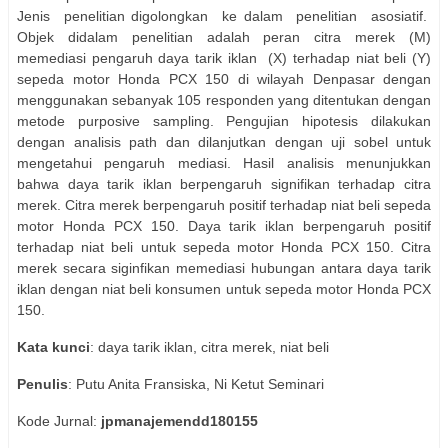
Jenis
penelitian digolongkan
ke dalam
penelitian
asosiatif.
Objek didalam penelitian adalah peran citra merek (M)
memediasi pengaruh daya tarik iklan
(X) terhadap niat beli (Y)
sepeda motor Honda PCX 150 di wilayah Denpasar dengan
menggunakan sebanyak 105 responden yang ditentukan dengan
metode purposive sampling. Pengujian hipotesis dilakukan
dengan analisis path dan dilanjutkan dengan uji sobel untuk
mengetahui pengaruh mediasi. Hasil analisis menunjukkan
bahwa daya tarik iklan berpengaruh signifikan terhadap citra
merek. Citra merek berpengaruh positif terhadap niat beli sepeda
motor Honda PCX 150. Daya tarik iklan berpengaruh positif
terhadap niat beli untuk sepeda motor Honda PCX 150. Citra
merek secara siginfikan memediasi hubungan antara daya tarik
iklan dengan niat beli konsumen untuk sepeda motor Honda PCX
150.
Kata
kunci
: daya tarik iklan, citra merek, niat beli
Penulis
: Putu Anita Fransiska, Ni Ketut Seminari
Kode Jurnal:
jpmanajemendd180155