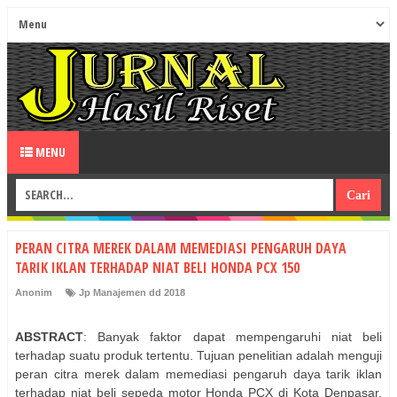
MENU
PERAN CITRA MEREK DALAM MEMEDIASI PENGARUH DAYA
TARIK IKLAN TERHADAP NIAT BELI HONDA PCX 150
Anonim
Jp Manajemen dd 2018
ABSTRACT
: Banyak faktor dapat mempengaruhi niat beli
terhadap suatu produk tertentu. Tujuan penelitian adalah menguji
peran citra merek dalam memediasi pengaruh daya tarik iklan
terhadap niat beli sepeda motor Honda PCX di Kota Denpasar.