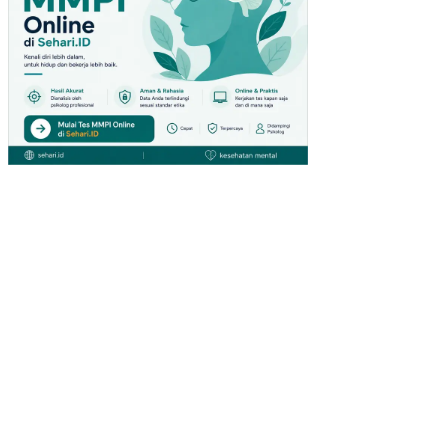
EH
LIN
GK
UN
GA
N
KE
RJ
A
NO
N
FIS
IK
PE
NG
AR
UH
KO
MP
ET
EN
SI
DA