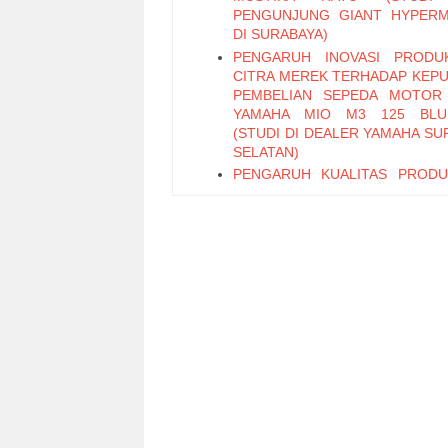
PENGUNJUNG GIANT HYPER
DI SURABAYA)
PENGARUH INOVASI PRODU
CITRA MEREK TERHADAP KEP
PEMBELIAN SEPEDA MOTOR
YAMAHA MIO M3 125 BLU
(STUDI DI DEALER YAMAHA SU
SELATAN)
PENGARUH KUALITAS PROD
PERIKLANAN TERHADAP KEP
PEMBELIAN TEH BOTOL 
KEMASAN PET 450 ML (STUD
PENGUNJUNG MINIMARK
SURABAYA SELATAN)
PENGARUH KUALITAS LAY
KEMUDAHAN, DAN EMOT
FACTOR TERHADAP WO
MOUTH DENGAN KEPUASAN S
VARIABEL INTERVENING (Stud
Pelanggan OLX)
PENGARUH PROFESIONALIS
MOTIVASI KERJA TERHADAP K
KARYAWAN PADA PT BPD JATIM