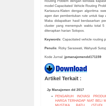
Routing Poblem dengan kendala kapasit
model Capacitated Vehicle Routing Probl
Kartasura-Klaten dengan algoritma swee
agen dan pembentukan rute untuk tiap 
Maka didapatkan hasil berdasarkan per
cluster yang menempuh waktu total 5
diterapkan harian Solopos.
Keywords
: Capacitated vehicle routing 
Penulis
: Rizky Saraswati, Wahyudi Suto
Kode Jurnal:
jpmanajemendd171159
Artikel Terkait :
Jp Manajemen dd 2017
PENGARUH INOVASI PRODU
HARGA TERHADAP NIAT BELI 
MUSTIKA RATU (STUDI