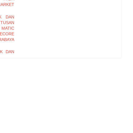
MARKET
K DAN
UTUSAN
 MATIC
ECORE
RABAYA
UK DAN
UTUSAN
SOSRO
I PADA
ET DI
ANAN,
IONAL
RD OF
EBAGAI
i pada
ME DAN
INERJA
 (Studi