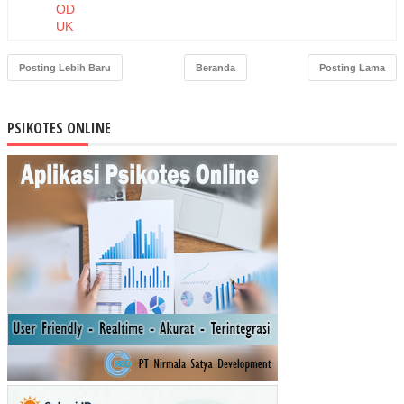
OD
UK
DA
N
Posting Lebih Baru
Beranda
Posting Lama
HA
RG
A
PSIKOTES ONLINE
TE
RH
AD
AP
NIA
T
BE
LI
MA
SK
ER
MU
STI
KA
RA
TU
(ST