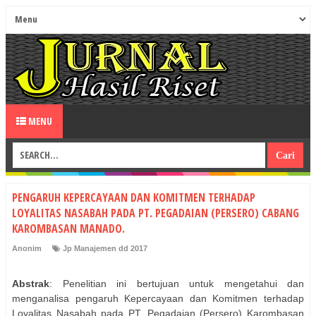
MENU
PENGARUH KEPERCAYAAN DAN KOMITMEN TERHADAP
LOYALITAS NASABAH PADA PT. PEGADAIAN (PERSERO) CABANG
KAROMBASAN MANADO.
Anonim
Jp Manajemen dd 2017
Abstrak
: Penelitian ini bertujuan untuk mengetahui dan
menganalisa pengaruh Kepercayaan dan Komitmen terhadap
Loyalitas Nasabah pada PT. Pegadaian (Persero) Karombasan