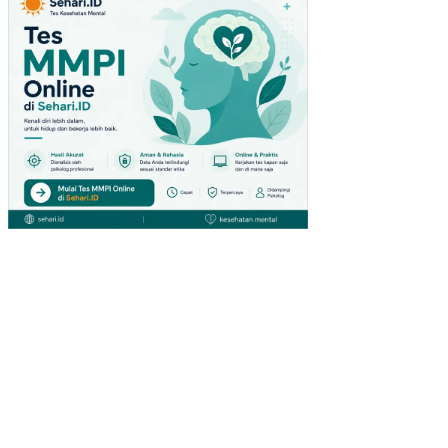
UDI
PA
DA
PE
NG
UN
JU
NG
GIA
NT
HY
PE
RM
AR
KE
T
DI
SU
RA
BA
YA)
PE
NG