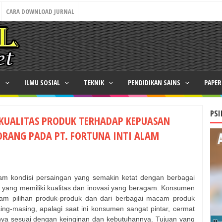
CARA DOWNLOAD JURNAL
N
ILMU SOSIAL
TEKNIK
PENDIDIKAN SAINS
PAPE
PSI
KUALITAS PRODUK TERHADAP KEPUASAN
RANG PADA PT. FORTUNA INTI ALAM
lam kondisi persaingan yang semakin ketat dengan berbagai
 yang memiliki kualitas dan inovasi yang beragam. Konsumen
am pilihan produk-produk dan dari berbagai macam produk
ng-masing, apalagi saat ini konsumen sangat pintar, cermat
nnya sesuai dengan keinginan dan kebutuhannya. Tujuan yang