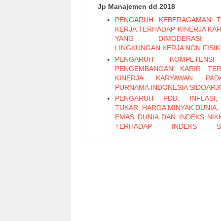
Jp Manajemen dd 2018
PENGARUH KEBERAGAMAN T
KERJA TERHADAP KINERJA KA
YANG DIMODERASI 
LINGKUNGAN KERJA NON FISIK
PENGARUH KOMPETENS
PENGEMBANGAN KARIR TER
KINERJA KARYAWAN PA
PURNAMA INDONESIA SIDOARJ
PENGARUH PDB, INFLASI,
TUKAR, HARGA MINYAK DUNIA,
EMAS DUNIA DAN INDEKS NIKK
TERHADAP INDEKS S
PERTAMBANGAN PERIODE 2011
PENGARUH LEADER M
EXCHANGE, SELF EFFICAC
KEPUASAN KERJA TERHADAP K
KARYAWAN (Studi Pada Ka
Bagian Pabrikasi di PT. PG Can
Sidoarjo)
Pengaruh Keterampilan Politik t
Kinerja Karyawan melalui Organi