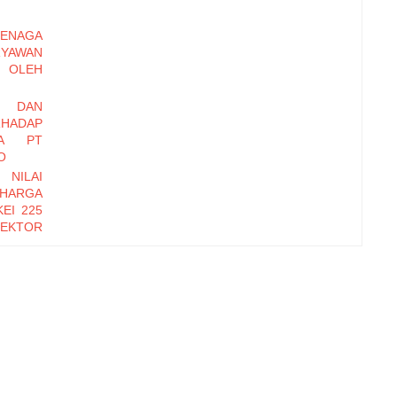
ENAGA
RYAWAN
OLEH
I DAN
HADAP
DA PT
O
 NILAI
 HARGA
EI 225
EKTOR
-2016
EMBER
Y DAN
INERJA
ryawan
di Baru
erhadap
zational