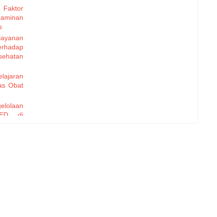
 Faktor
Jaminan
s
layanan
erhadap
sehatan
elajaran
as Obat
elolaan
ED di
enyebab
rhadap
en Anak
 Tahap
di RSUD
g Tahun
A DARI
SIASI