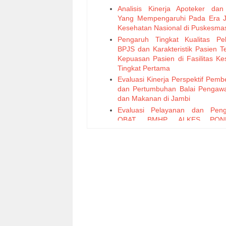
Analisis Kinerja Apoteker dan
Yang Mempengaruhi Pada Era 
Kesehatan Nasional di Puskesma
Pengaruh Tingkat Kualitas Pe
BPJS dan Karakteristik Pasien T
Kepuasan Pasien di Fasilitas Ke
Tingkat Pertama
Evaluasi Kinerja Perspektif Pemb
dan Pertumbuhan Balai Pengaw
dan Makanan di Jambi
Evaluasi Pelayanan dan Peng
OBAT, BMHP, ALKES PON
Puskesmas Kabupaten Brebes
Analisis Profil dan Faktor P
Ketidakpatuhan Pengasuh Te
Penggunaan Antibiotik pada Pasi
Evaluasi Pengelolaan Obat
Perencanaan dan Pengadaan 
Muntilan Kabupaten Magelan
2015 – 2016
UJI AKTIVITAS ANTIMIKROB
JAMUR LAUT YANG BERASO