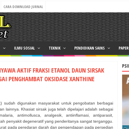
CARA DOWNLOAD JURNAL
N
ILMU SOSIAL
TEKNIK
PENDIDIKAN SAINS
PAPE
PSI
ENYAWA AKTIF FRAKSI ETANOL DAUN SIRSAK
AGAI PENGHAMBAT OKSIDASE XANTHINE
ak) sudah digunakan masyarakat untuk pengobatan berbagai
an lainnya. Khasiat sirsak juga telah dipelajari adalah sebagai
malaria, antimollusca, analgesik, antiinflamasi, antiparasit,
alah penyakit degeneratif yang penderitanya sangat terganggu.
urat pada peredaran darah dan pengendapan pada persedian