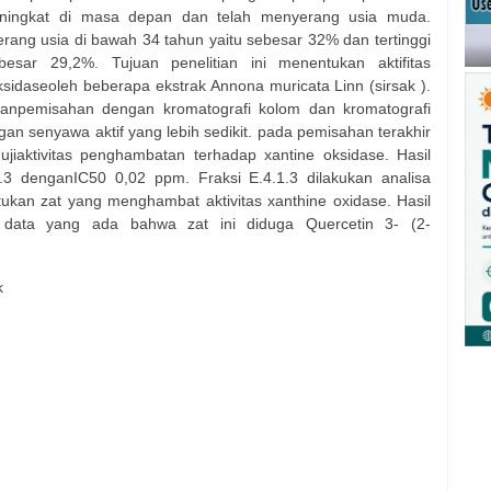
eningkat di masa depan dan telah menyerang usia muda.
erang usia di bawah 34 tahun yaitu sebesar 32% dan tertinggi
besar 29,2%. Tujuan penelitian ini menentukan aktifitas
idaseoleh beberapa ekstrak Annona muricata Linn (sirsak ).
akukanpemisahan dengan kromatografi kolom dan kromatografi
gan senyawa aktif yang lebih sedikit. pada pemisahan terakhir
 ujiaktivitas penghambatan terhadap xantine oksidase. Hasil
.1.3 denganIC50 0,02 ppm. Fraksi E.4.1.3 dilakukan analisa
an zat yang menghambat aktivitas xanthine oxidase. Hasil
 data yang ada bahwa zat ini diduga Quercetin 3- (2-
k