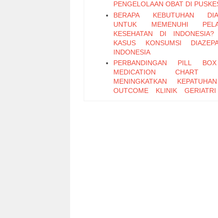
PENGELOLAAN OBAT DI PUSK
BERAPA KEBUTUHAN DIA
UNTUK MEMENUHI PELA
KESEHATAN DI INDONESIA?
KASUS KONSUMSI DIAZEP
INDONESIA
PERBANDINGAN PILL BO
MEDICATION CHART 
MENINGKATKAN KEPATUHA
OUTCOME KLINIK GERIATR
BATAM
EVALUASI PELAKSANA
PURCHASING OBAT PADA 
KESEHATAN KABUPATEN/KO
JAWA TENGAH TAHUN 2015
IS INTERPROFESSIONAL PR
(IPP) FOCUSED ON MEDIC
SAFETY FEASIBLE IN INDONE
QUALITATIVE STUDY
IDENTIFIKASI INFEKSI MULT
RESISTANT ORGANISMS (MDRO
PASIEN YANG DIRAWAT DI B
NEONATAL INTENSIVE CAR