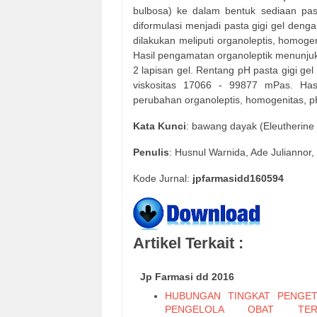
bulbosa) ke dalam bentuk sediaan past
diformulasi menjadi pasta gigi gel deng
dilakukan meliputi organoleptis, homogen
Hasil pengamatan organoleptik menunjuk
2 lapisan gel. Rentang pH pasta gigi gel
viskositas 17066 - 99877 mPas. Hasil
perubahan organoleptis, homogenitas, pH,
Kata Kunci
: bawang dayak (Eleutherine bu
Penulis
: Husnul Warnida, Ade Juliannor,
Kode Jurnal:
jpfarmasidd160594
Artikel Terkait :
Jp Farmasi dd 2016
HUBUNGAN TINGKAT PENGE
PENGELOLA OBAT TER