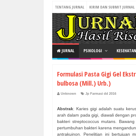
TENTANG JURNAL
KIRIM DAN SUBMIT JURNAL
JURNAL
PSIKOLOGI
KESEHATA
Formulasi Pasta Gigi Gel Eks
bulbosa (Mill.) Urb.)
Unknown
Jp Farmasi dd 2016
Abstrak
: Karies gigi adalah suatu ker
arah dalam pada gigi, diawali dengan pro
bakteri streptococcus mutans. Bawang 
pertumbuhan bakteri karena mengandung m
antrakuinon. Penelitian ini bertujuan