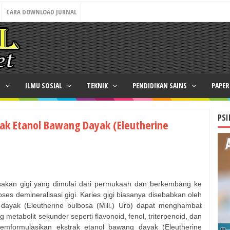
CARA DOWNLOAD JURNAL
N
ILMU SOSIAL
TEKNIK
PENDIDIKAN SAINS
PAPE
PSI
trak Etanol Bawang Dayak (Eleutherine
usakan gigi yang dimulai dari permukaan dan berkembang ke
ses demineralisasi gigi. Karies gigi biasanya disebabkan oleh
dayak (Eleutherine bulbosa (Mill.) Urb) dapat menghambat
etabolit sekunder seperti flavonoid, fenol, triterpenoid, dan
 memformulasikan ekstrak etanol bawang dayak (Eleutherine