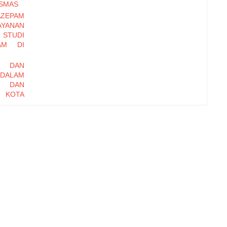
ESMAS
ZEPAM
YANAN
 STUDI
AM DI
X DAN
DALAM
N DAN
I KOTA
AN E-
DINAS
TA DI
ACTICE
ATION
SIA? A
IDRUG-
) PADA
ANGSAL
E UNIT