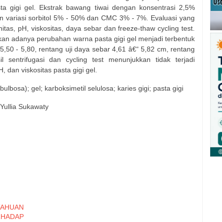
a gigi gel. Ekstrak bawang tiwai dengan konsentrasi 2,5%
an variasi sorbitol 5% - 50% dan CMC 3% - 7%. Evaluasi yang
itas, pH, viskositas, daya sebar dan freeze-thaw cycling test.
an adanya perubahan warna pasta gigi gel menjadi terbentuk
 5,50 - 5,80, rentang uji daya sebar 4,61 â€“ 5,82 cm, rentang
 sentrifugasi dan cycling test menunjukkan tidak terjadi
 dan viskositas pasta gigi gel.
lbosa); gel; karboksimetil selulosa; karies gigi; pasta gigi
 Yullia Sukawaty
TAHUAN
HADAP