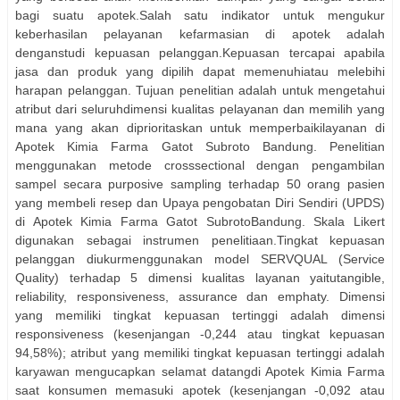
bagi suatu apotek.Salah satu indikator untuk mengukur
keberhasilan pelayanan kefarmasian di apotek adalah
denganstudi kepuasan pelanggan.Kepuasan tercapai apabila
jasa dan produk yang dipilih dapat memenuhiatau melebihi
harapan pelanggan. Tujuan penelitian adalah untuk mengetahui
atribut dari seluruhdimensi kualitas pelayanan dan memilih yang
mana yang akan diprioritaskan untuk memperbaikilayanan di
Apotek Kimia Farma Gatot Subroto Bandung. Penelitian
menggunakan metode crosssectional dengan pengambilan
sampel secara purposive sampling terhadap 50 orang pasien
yang membeli resep dan Upaya pengobatan Diri Sendiri (UPDS)
di Apotek Kimia Farma Gatot SubrotoBandung. Skala Likert
digunakan sebagai instrumen penelitiaan.Tingkat kepuasan
pelanggan diukurmenggunakan model SERVQUAL (Service
Quality) terhadap 5 dimensi kualitas layanan yaitutangible,
reliability, responsiveness, assurance dan emphaty. Dimensi
yang memiliki tingkat kepuasan tertinggi adalah dimensi
responsiveness (kesenjangan -0,244 atau tingkat kepuasan
94,58%); atribut yang memiliki tingkat kepuasan tertinggi adalah
karyawan mengucapkan selamat datangdi Apotek Kimia Farma
saat konsumen memasuki apotek (kesenjangan -0,092 atau