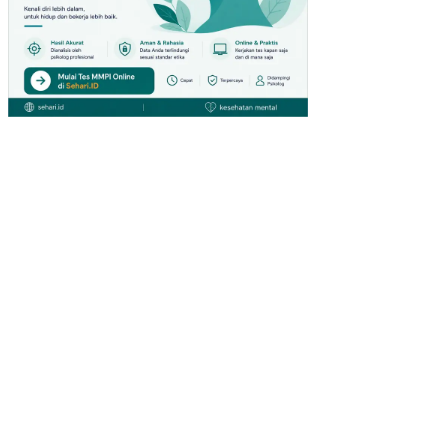
TS
U
CA
BA
NG
MA
LA
LA
YA
NG
MA
NA
DO
(ST
UDI
KA
SU
S
PA
DA
PE
MB
ELI