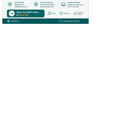
NG
GIA
NT
HY
PE
RM
AR
KE
T
DI
SU
RA
BA
YA)
PE
NG
AR
UH
IN
OV
ASI
PR
OD
UK