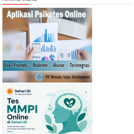
RH
AD
AP
NIA
T
BE
LI
MA
SK
ER
MU
STI
KA
RA
TU
(ST
UDI
PA
DA
PE
NG
UN
JU