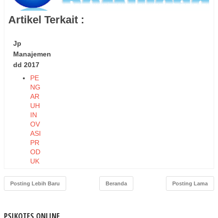
Artikel Terkait :
Jp
Manajemen
dd 2017
PE
NG
AR
UH
IN
OV
ASI
PR
OD
UK
DA
N
Posting Lebih Baru
Beranda
Posting Lama
HA
RG
A
PSIKOTES ONLINE
TE