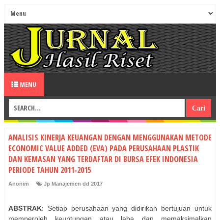
MENU
ANALISIS KINERJA KEUANGAN DENGAN MENGGUNAKAN METODE
ECONOMIC VALUE ADDED (EVA) PADA PERUSAHAAN PLASTIK
DAN KEMASAN YANG TERDAFTAR DI BURSA EFEK INDONESIA
PERIODE TAHUN 2011-2015
Anonim
Jp Manajemen dd 2017
ABSTRAK
: Setiap perusahaan yang didirikan bertujuan untuk
memperoleh keuntungan atau laba dan memaksimalkan