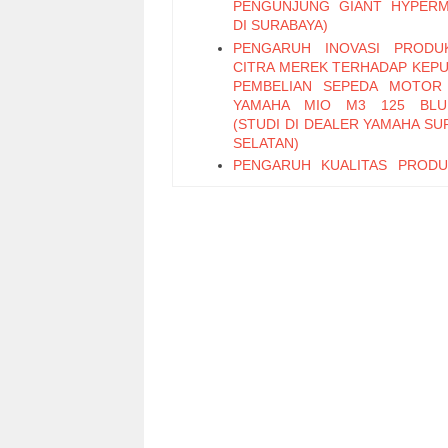
PENGUNJUNG GIANT HYPER
DI SURABAYA)
PENGARUH INOVASI PRODU
CITRA MEREK TERHADAP KEP
PEMBELIAN SEPEDA MOTOR
YAMAHA MIO M3 125 BLU
(STUDI DI DEALER YAMAHA SU
SELATAN)
PENGARUH KUALITAS PROD
PERIKLANAN TERHADAP KEP
PEMBELIAN TEH BOTOL 
KEMASAN PET 450 ML (STUD
PENGUNJUNG MINIMARK
SURABAYA SELATAN)
PENGARUH KUALITAS LAY
KEMUDAHAN, DAN EMOT
FACTOR TERHADAP WO
MOUTH DENGAN KEPUASAN S
VARIABEL INTERVENING (Stud
Pelanggan OLX)
PENGARUH PROFESIONALIS
MOTIVASI KERJA TERHADAP K
KARYAWAN PADA PT BPD JATIM