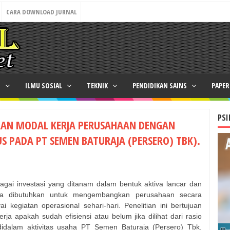
CARA DOWNLOAD JURNAL
N
ILMU SOSIAL
TEKNIK
PENDIDIKAN SAINS
PAPE
PSI
NAAN MODAL KERJA PERUSAHAAN DENGAN
S PADA PT SEMEN BATURAJA (PERSERO) TBK).
agai investasi yang ditanam dalam bentuk aktiva lancar dan
juga dibutuhkan untuk mengembangkan perusahaan secara
kegiatan operasional sehari-hari. Penelitian ini bertujuan
a apakah sudah efisiensi atau belum jika dilihat dari rasio
tas didalam aktivitas usaha PT Semen Baturaja (Persero) Tbk.