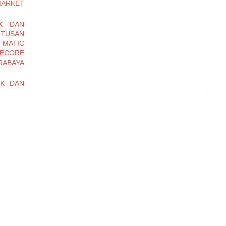
MARKET
K DAN
UTUSAN
 MATIC
ECORE
RABAYA
UK DAN
UTUSAN
SOSRO
I PADA
ET DI
ANAN,
IONAL
RD OF
EBAGAI
i pada
ME DAN
INERJA
 (Studi