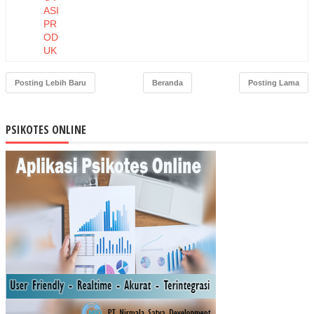
ASI
PR
OD
UK
DA
N
Posting Lebih Baru
Beranda
Posting Lama
HA
RG
A
PSIKOTES ONLINE
TE
RH
AD
AP
NIA
T
BE
LI
MA
SK
ER
MU
STI
KA