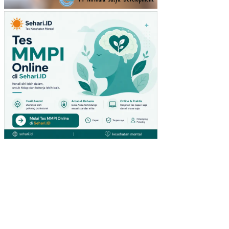
RA
TU
(ST
UDI
PA
DA
PE
NG
UN
JU
NG
GIA
NT
HY
PE
RM
AR
KE
T
DI
SU
RA
BA
YA)