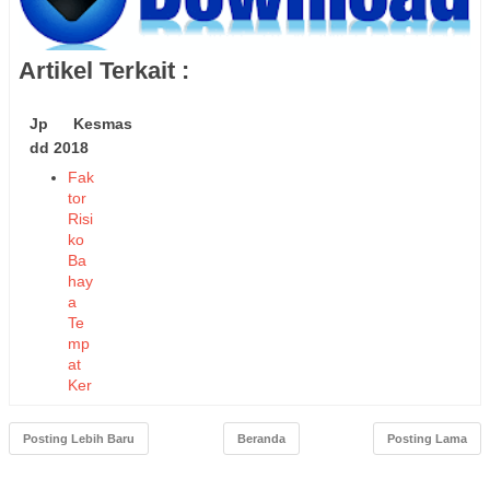
Artikel Terkait :
Jp Kesmas
dd 2018
Fak
tor
Risi
ko
Ba
hay
a
Te
mp
at
Ker
ja
dan
Posting Lebih Baru
Beranda
Posting Lama
Lin
gku
nga