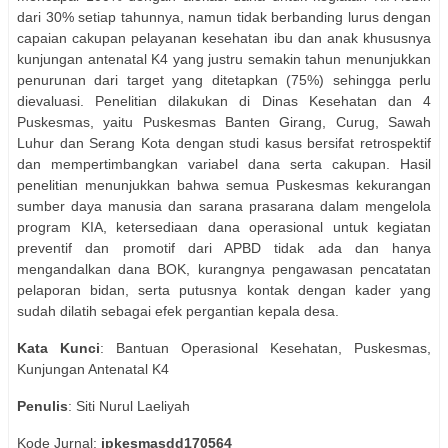
dari 30% setiap tahunnya, namun tidak berbanding lurus dengan
capaian cakupan pelayanan kesehatan ibu dan anak khususnya
kunjungan antenatal K4 yang justru semakin tahun menunjukkan
penurunan dari target yang ditetapkan (75%) sehingga perlu
dievaluasi. Penelitian dilakukan di Dinas Kesehatan dan 4
Puskesmas, yaitu Puskesmas Banten Girang, Curug, Sawah
Luhur dan Serang Kota dengan studi kasus bersifat retrospektif
dan mempertimbangkan variabel dana serta cakupan. Hasil
penelitian menunjukkan bahwa semua Puskesmas kekurangan
sumber daya manusia dan sarana prasarana dalam mengelola
program KIA, ketersediaan dana operasional untuk kegiatan
preventif dan promotif dari APBD tidak ada dan hanya
mengandalkan dana BOK, kurangnya pengawasan pencatatan
pelaporan bidan, serta putusnya kontak dengan kader yang
sudah dilatih sebagai efek pergantian kepala desa.
Kata Kunci
: Bantuan Operasional Kesehatan, Puskesmas,
Kunjungan Antenatal K4
Penulis
: Siti Nurul Laeliyah
Kode Jurnal:
jpkesmasdd170564