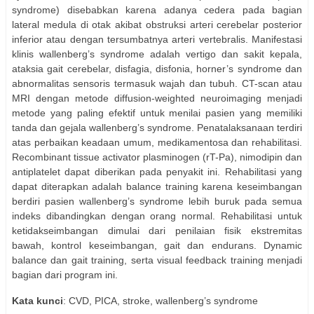
syndrome) disebabkan karena adanya cedera pada bagian
lateral medula di otak akibat obstruksi arteri cerebelar posterior
inferior atau dengan tersumbatnya arteri vertebralis. Manifestasi
klinis wallenberg’s syndrome adalah vertigo dan sakit kepala,
ataksia gait cerebelar, disfagia, disfonia, horner’s syndrome dan
abnormalitas sensoris termasuk wajah dan tubuh. CT-scan atau
MRI dengan metode diffusion-weighted neuroimaging menjadi
metode yang paling efektif untuk menilai pasien yang memiliki
tanda dan gejala wallenberg’s syndrome. Penatalaksanaan terdiri
atas perbaikan keadaan umum, medikamentosa dan rehabilitasi.
Recombinant tissue activator plasminogen (rT-Pa), nimodipin dan
antiplatelet dapat diberikan pada penyakit ini. Rehabilitasi yang
dapat diterapkan adalah balance training karena keseimbangan
berdiri pasien wallenberg’s syndrome lebih buruk pada semua
indeks dibandingkan dengan orang normal. Rehabilitasi untuk
ketidakseimbangan dimulai dari penilaian fisik ekstremitas
bawah, kontrol keseimbangan, gait dan endurans. Dynamic
balance dan gait training, serta visual feedback training menjadi
bagian dari program ini.
Kata kunci
: CVD, PICA, stroke, wallenberg’s syndrome