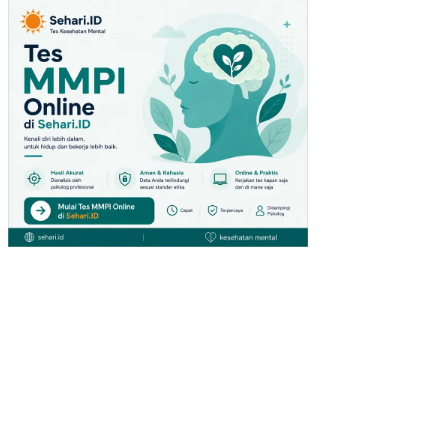
AK
SU
MA
TE
RA
SE
LA
TA
N
HU
BU
NG
AN
PE
NY
AKI
T
GI
GI
DA
N
MU
LU