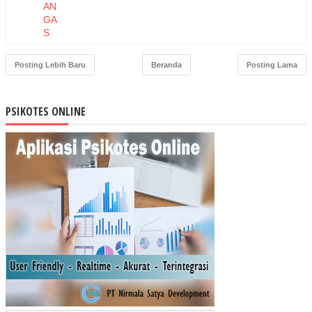
AN
GA
S
AM
ON
Posting Lebih Baru
Beranda
Posting Lama
IAP
AD
A
PSIKOTES ONLINE
PE
KE
RJ
A
PE
TE
RN
AK
AN
AY
AM
DI
DE
SA
LE
MB