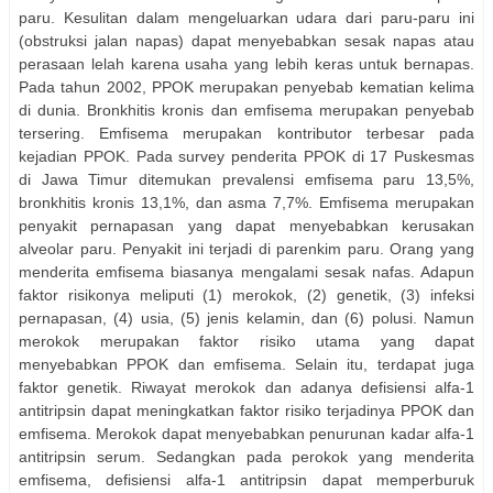
paru. Kesulitan dalam mengeluarkan udara dari paru-paru ini
(obstruksi jalan napas) dapat menyebabkan sesak napas atau
perasaan lelah karena usaha yang lebih keras untuk bernapas.
Pada tahun 2002, PPOK merupakan penyebab kematian kelima
di dunia. Bronkhitis kronis dan emfisema merupakan penyebab
tersering. Emfisema merupakan kontributor terbesar pada
kejadian PPOK. Pada survey penderita PPOK di 17 Puskesmas
di Jawa Timur ditemukan prevalensi emfisema paru 13,5%,
bronkhitis kronis 13,1%, dan asma 7,7%. Emfisema merupakan
penyakit pernapasan yang dapat menyebabkan kerusakan
alveolar paru. Penyakit ini terjadi di parenkim paru. Orang yang
menderita emfisema biasanya mengalami sesak nafas. Adapun
faktor risikonya meliputi (1) merokok, (2) genetik, (3) infeksi
pernapasan, (4) usia, (5) jenis kelamin, dan (6) polusi. Namun
merokok merupakan faktor risiko utama yang dapat
menyebabkan PPOK dan emfisema. Selain itu, terdapat juga
faktor genetik. Riwayat merokok dan adanya defisiensi alfa-1
antitripsin dapat meningkatkan faktor risiko terjadinya PPOK dan
emfisema. Merokok dapat menyebabkan penurunan kadar alfa-1
antitripsin serum. Sedangkan pada perokok yang menderita
emfisema, defisiensi alfa-1 antitripsin dapat memperburuk