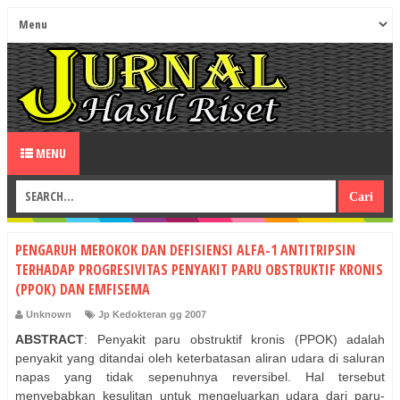
MENU
PENGARUH MEROKOK DAN DEFISIENSI ALFA-1 ANTITRIPSIN
TERHADAP PROGRESIVITAS PENYAKIT PARU OBSTRUKTIF KRONIS
(PPOK) DAN EMFISEMA
Unknown
Jp Kedokteran gg 2007
ABSTRACT
: Penyakit paru obstruktif kronis (PPOK) adalah
penyakit yang ditandai oleh keterbatasan aliran udara di saluran
napas yang tidak sepenuhnya reversibel. Hal tersebut
menyebabkan kesulitan untuk mengeluarkan udara dari paru-