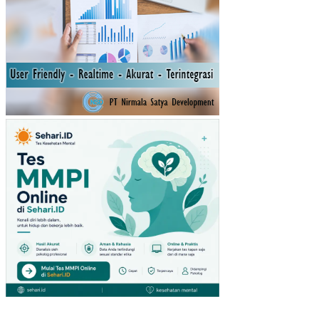
UL
OSI
T
PA
DA
PE
NY
AKI
T
FIL
ARI
ASI
S
PL
AS
EN
TA
PR
EVI
A
TO
TA
LIS
PA