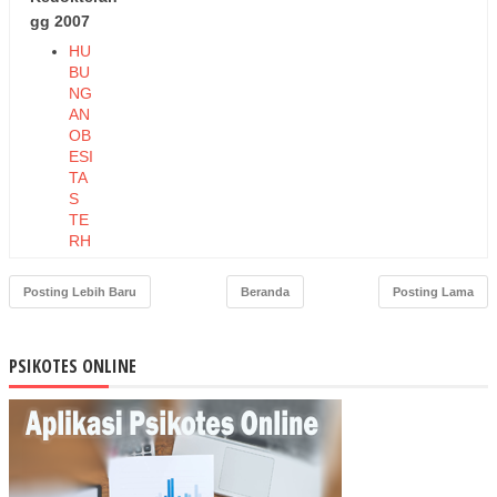
gg 2007
HU
BU
NG
AN
OB
ESI
TA
S
TE
RH
AD
AP
Posting Lebih Baru
Beranda
Posting Lama
AS
MA
PE
PSIKOTES ONLINE
RA
N
SE
L
GR
AN