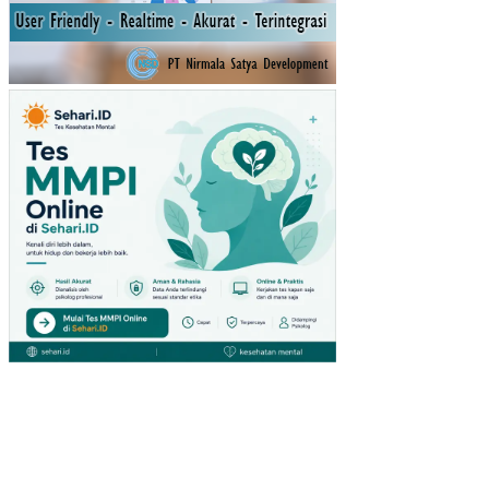
EN
AN
BE
RB
ED
A
PE
NE
NT
UA
N
KA
RA
KT
ERI
STI
K
FIS
IOL
OG
IS
BE
NIH
KR