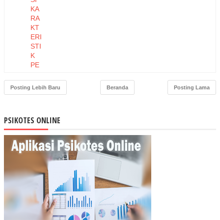
KA
RA
KT
ERI
STI
K
PE
RT
UM
Posting Lebih Baru
Beranda
Posting Lama
BU
HA
N
PSIKOTES ONLINE
BIB
IT
JA
BO
N
DA
RI
DU
A
PR
OV