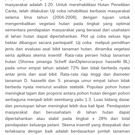
masyarakat adalah 1:20. Untuk merehabilitasi Hutan Penelitian
Carita, telah dilakukan Uji coba rehabilitasi berbasis masyarakat
selama lima tahun (2004-2008), dengan tujuan untuk
mengembalikan vegetasi hutan pada tingkat yang optimal
sementara pendapatan masyarakat yang berasal dari usahatani
di lahan hutan dapat dipertahankan. Plot uji coba seluas tiga
hektar dibangun secara partisipatif. Uji coba meliputi pemilihan
jenis dan evaluasi asal bibit tanaman hutan, dinamika vegetasi
serta aplikasi skema insentif. Rata-rata persen hidup tanaman
hutan (Shorea pinanga Scheff danDipterocarpus hasseltii BL)
pada umur empat tahun adalah 72% dan tidak berbeda nyata
antar jenis dan asal bibit. Rata-rata riap tinggi dan diameter
tanaman D. hasseltii dan S. pinanga umur empat tahun tidak
berbeda nyata menurut analisis statistik. Populasi pohon hutan
meningkat tajam dan proporsi antara pohon hutan dengan pohon
serbaguna menjadi lebih seimbang yaitu 1:3. Luas bidang dasar
dan penutupan lahan meningkat lebih dua kali lipat. Pendapatan
masyarakat dari berusahatani di lahan hutan dapat
dipertahankan atau stabil pada tingkat ± 28% dari total
pendapatan keluarga petani. Skema insentif yang disepakati dan
terlaksana dengan baik adalah berdasarkan jumlah tanaman