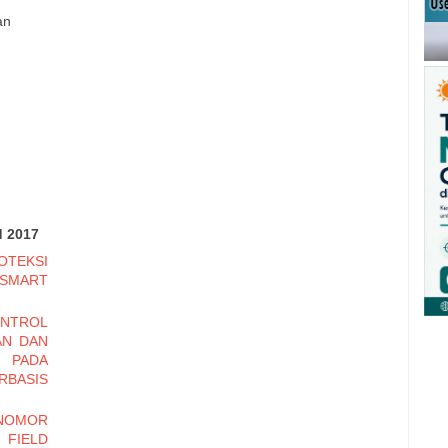
an
d 2017
OTEKSI
SMART
ONTROL
AN DAN
 PADA
RBASIS
 NOMOR
 FIELD