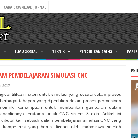
CARA DOWNLOAD JURNAL
N
ILMU SOSIAL
TEKNIK
PENDIDIKAN SAINS
PAPE
PSI
AM PEMBELAJARAN SIMULASI CNC
d 2017
engidentifikasi materi untuk simulasi yang sesuai dalam proses
berbagai tahapan yang diperlukan dalam proses permesinan
h memiliki kemampuan untuk memberikan gambaran dalam
daliannya terutama untuk CNC sistem 3 axis. Artikel ini
g dibutuhkan sebuah dalam pembelajaran simulasi CNC yang
an kompetensi yang harus dicapai oleh mahasiswa setelah