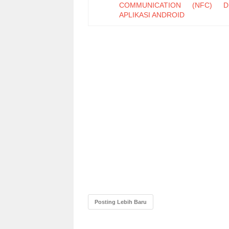
COMMUNICATION (NFC) D
APLIKASI ANDROID
PEMANFAATAN MATLAB VER
UNTUK SIMULASI PEMBANGKI
DTMF (DUAL TONE M
FREQUENCY)
MINIATURISASI ANTENA MIKR
DENGAN DESAIN FRAKTAL 
APLIKASI GLOBAL POSITI
SYSTEM
STUDI PEMANFAATAN PEMB
LISTRIK TENAGA S
INTERKONEKSI DENGAN S
LISTRIK UTAMA PADA G
DIREKTORAT JEND
KETENAGALISTRIKAN JAKARTA
Implementasi Metode Waterfa
Proses Digitalisasi Citra Analog
Pengujian Validitas Model 
Learning di Sekolah Menengah K
Posting Lebih Baru
Analisa Perhitungan Titik Gangg
Saluran Transmisi Menggunakan