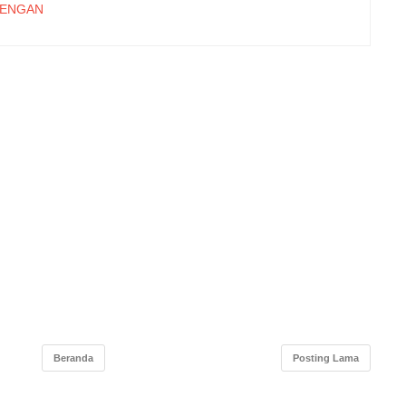
ENGAN
SI 6.0
T NADA
ULTI
OSTRIP
UNTUK
ONING
ANGKIT
URYA
UMBER
EDUNG
ERAL
ll pada
Blended
ejuruan
Beranda
Posting Lama
uan pada
 Metode