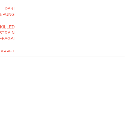
K DARI
EPUNG
ILLED
TRAIN
SEBAGAI
KARPET
BALOK
LOGIKA
KATKAN
BERODA
NAH DI
ORLAND
ipheral
 Bangun
ekuensi
kyat di