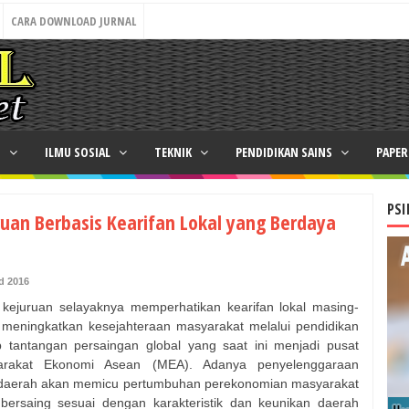
CARA DOWNLOAD JURNAL
N
ILMU SOSIAL
TEKNIK
PENDIDIKAN SAINS
PAPE
PSI
uan Berbasis Kearifan Lokal yang Berdaya
d 2016
 kejuruan selayaknya memperhatikan kearifan lokal masing-
k meningkatkan kesejahteraan masyarakat melalui pendidikan
 tantangan persaingan global yang saat ini menjadi pusat
yarakat Ekonomi Asean (MEA). Adanya penyelenggaraan
i daerah akan memicu pertumbuhan perekonomian masyarakat
bersaing sesuai dengan karakteristik dan keunikan daerah