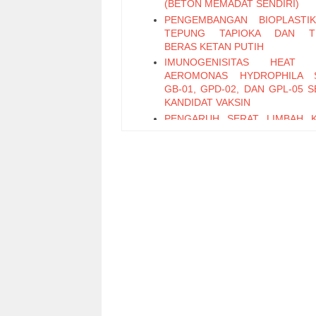
(BETON MEMADAT SENDIRI)
PENGEMBANGAN BIOPLASTI
TEPUNG TAPIOKA DAN T
BERAS KETAN PUTIH
IMUNOGENISITAS HEAT K
AEROMONAS HYDROPHILA S
GB-01, GPD-02, DAN GPL-05 
KANDIDAT VAKSIN
PENGARUH SERAT LIMBAH 
TERHADAP KUAT LENTUR 
BETON RINGAN DARI ALWA
PENERAPAN KENDALI HYBRID 
FUZZY- PID UNTUKMENING
PERFORMANAVIGASI ROBOT 
WALL FOLLOWER
PENENTUAN KEPADATAN TA
LAPANGAN MENGGUNAKAN B
DELPHI 6
Penerapan Metoda Serial Per
Interface (SPI) pada Rancang
Data Logger berbasis SD card
Kajian Implementasi Alokasi Fr
Komunikasi untuk Pelayaran Ra