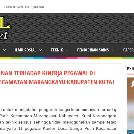
CARA DOWNLOAD JURNAL
N
ILMU SOSIAL
TEKNIK
PENDIDIKAN SAINS
PAPE
PSI
NAN TERHADAP KINERJA PEGAWAI DI
KECAMATAN MARANGKAYU KABUPATEN KUTAI
alah untuk mengetahui pengaruh fungsi kepemimpinan terhadap
 Putih Kecamatan Marangkayu Kabupaten Kutai Kartanegara.
kan teknik sensus sehingga tidak menggunakan sampel tetapi
da yaitu 11 pegawai Kantor Desa Bunga Putih Kecamatan