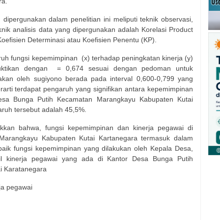
ra.
pergunakan dalam penelitian ini meliputi teknik observasi,
ik analisis data yang dipergunakan adalah Korelasi Product
efisien Determinasi atau Koefisien Penentu (KP).
ruh fungsi kepemimpinan (x) terhadap peningkatan kinerja (y)
dibuktikan dengan = 0,674 sesuai dengan pedoman untuk
akan oleh sugiyono berada pada interval 0,600-0,799 yang
erarti terdapat pengaruh yang signifikan antara kepemimpinan
Desa Bunga Putih Kecamatan Marangkayu Kabupaten Kutai
ruh tersebut adalah 45,5%.
jukkan bahwa, fungsi kepemimpinan dan kinerja pegawai di
Marangkayu Kabupaten Kutai Kartanegara termasuk dalam
 baik fungsi kepemimpinan yang dilakukan oleh Kepala Desa,
sil kinerja pegawai yang ada di Kantor Desa Bunga Putih
i Karatanegara
ja pegawai