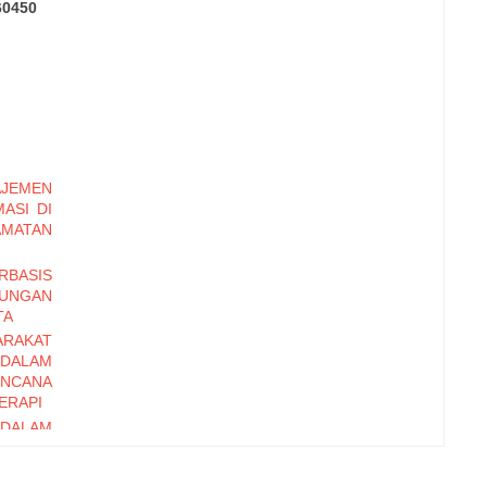
60450
JEMEN
ASI DI
AMATAN
BASIS
NGAN
TA
RAKAT
DALAM
NCANA
ERAPI
DALAM
RODUK
NOSOBO