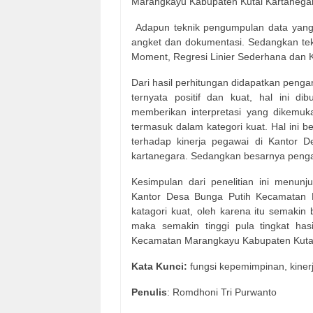
Marangkayu Kabupaten Kutai Kartanega
Adapun teknik pengumpulan data yang di
angket dan dokumentasi. Sedangkan tekn
Moment, Regresi Linier Sederhana dan Ko
Dari hasil perhitungan didapatkan penga
ternyata positif dan kuat, hal ini 
memberikan interpretasi yang dikemuk
termasuk dalam kategori kuat. Hal ini b
terhadap kinerja pegawai di Kantor 
kartanegara. Sedangkan besarnya penga
Kesimpulan dari penelitian ini menun
Kantor Desa Bunga Putih Kecamatan 
katagori kuat, oleh karena itu semakin
maka semakin tinggi pula tingkat ha
Kecamatan Marangkayu Kabupaten Kuta
Kata Kunci:
fungsi kepemimpinan, kiner
Penulis
: Romdhoni Tri Purwanto