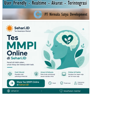
DI
KA
NT
OR
UR
US
AN
AG
AM
A
KE
CA
MA
TA
N
SE
YE
GA
N
KA
BU
PA
TE
N