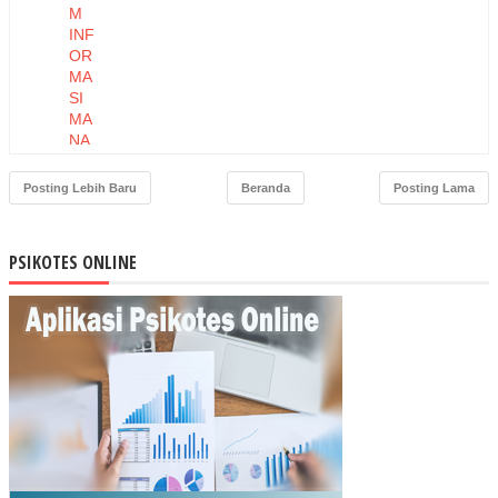
M
INF
OR
MA
SI
MA
NA
JE
ME
Posting Lebih Baru
Beranda
Posting Lama
N
BE
RB
PSIKOTES ONLINE
ASI
S
TE
KN
OL
OG
I
INF
OR
MA
SI