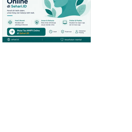
AB
U
TE
RB
AN
G
(FL
Y
AS
H)
DA
RI
PL
TU
II
SU
LA
WE
SI
UT
AR
A
SE
BA