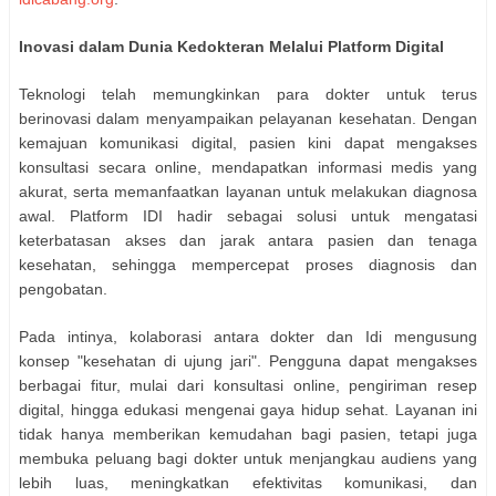
Inovasi dalam Dunia Kedokteran Melalui Platform Digital
Teknologi telah memungkinkan para dokter untuk terus
berinovasi dalam menyampaikan pelayanan kesehatan. Dengan
kemajuan komunikasi digital, pasien kini dapat mengakses
konsultasi secara online, mendapatkan informasi medis yang
akurat, serta memanfaatkan layanan untuk melakukan diagnosa
awal. Platform IDI hadir sebagai solusi untuk mengatasi
keterbatasan akses dan jarak antara pasien dan tenaga
kesehatan, sehingga mempercepat proses diagnosis dan
pengobatan.
Pada intinya, kolaborasi antara dokter dan Idi mengusung
konsep "kesehatan di ujung jari". Pengguna dapat mengakses
berbagai fitur, mulai dari konsultasi online, pengiriman resep
digital, hingga edukasi mengenai gaya hidup sehat. Layanan ini
tidak hanya memberikan kemudahan bagi pasien, tetapi juga
membuka peluang bagi dokter untuk menjangkau audiens yang
lebih luas, meningkatkan efektivitas komunikasi, dan