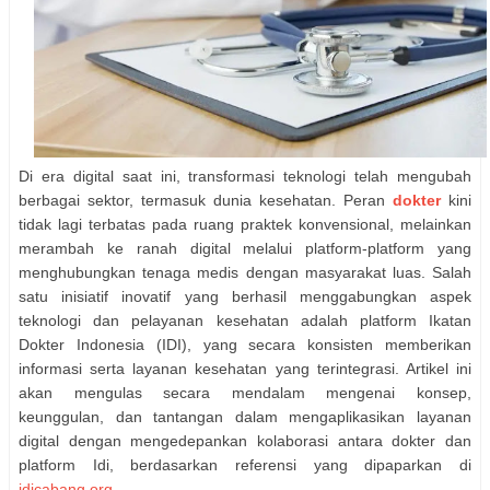
Di era digital saat ini, transformasi teknologi telah mengubah
berbagai sektor, termasuk dunia kesehatan. Peran
dokter
kini
tidak lagi terbatas pada ruang praktek konvensional, melainkan
merambah ke ranah digital melalui platform-platform yang
menghubungkan tenaga medis dengan masyarakat luas. Salah
satu inisiatif inovatif yang berhasil menggabungkan aspek
teknologi dan pelayanan kesehatan adalah platform Ikatan
Dokter Indonesia (IDI), yang secara konsisten memberikan
informasi serta layanan kesehatan yang terintegrasi. Artikel ini
akan mengulas secara mendalam mengenai konsep,
keunggulan, dan tantangan dalam mengaplikasikan layanan
digital dengan mengedepankan kolaborasi antara dokter dan
platform Idi, berdasarkan referensi yang dipaparkan di
idicabang.org
.