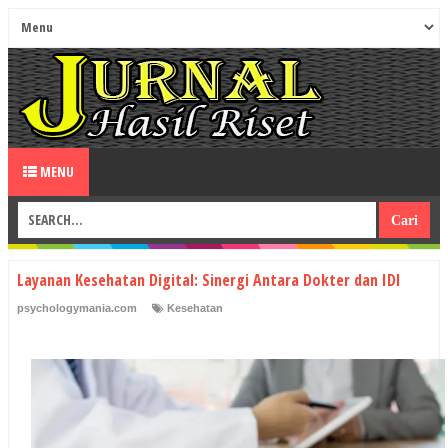
MENU
Layanan Kesehatan Digital: Sinergi Antara Dokter dan IDI
psychologymania.com
Kesehatan