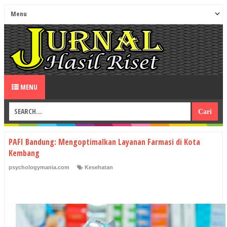
MENU
PAFI Bandung: Mengoptimalkan Layanan Farmasi di Kota
Kembang
psychologymania.com
Kesehatan