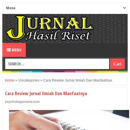
MENU
Home
»
Uncategories
»
Cara Review Jurnal Ilmiah Dan Manfaatnya
Cara Review Jurnal Ilmiah Dan Manfaatnya
psychologymania.com