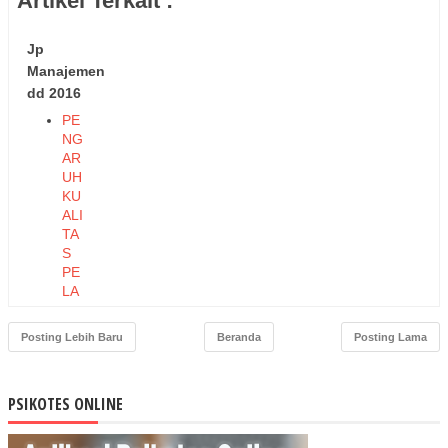
Artikel Terkait :
Jp
Manajemen
dd 2016
PE
NG
AR
UH
KU
ALI
TA
S
PE
LA
YA
NA
Posting Lebih Baru
Beranda
Posting Lama
N
TE
RH
PSIKOTES ONLINE
AD
AP
LO