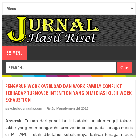
MENU
PENGARUH WORK OVERLOAD DAN WORK FAMILY CONFLICT
TERHADAP TURNOVER INTENTION YANG DIMEDIASI OLEH WORK
EXHAUSTION
psychologymania.com
Jp Manajemen dd 2016
Abstrak
: Tujuan dari penelitian ini adalah untuk menguji faktor-
faktor yang mempengaruhi turnover intention pada tenaga medis
di PT. APL. Telah diketahui sebelumnya bahwa tenaga medis