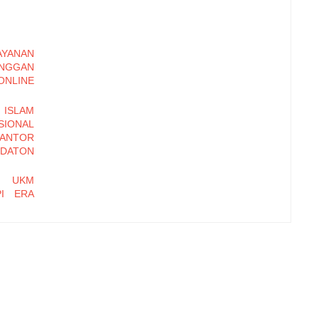
YANAN
ANGGAN
LINE
ISLAM
ONAL
KANTOR
DATON
N UKM
PI ERA
DALIAN
OSEDUR
BASIS
 MULIA
hi Daya
Kampung