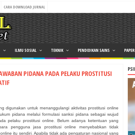
CARA DOWNLOAD JURNAL
N
ILMU SOSIAL
TEKNIK
PENDIDIKAN SAINS
PAPE
PSI
AWABAN PIDANA PADA PELAKU PROSTITUSI
ATIF
ng digunakan untuk menanggulangi aktivitas prostitusi online
kum pidana melalui formulasi sanksi pidana sebagai wujud
da pelaku prostitusi online. Belum adanya ketentuan yang
ra pengguna jasa prostitusi online menyebabkan tidak
nline itu sendiri. Apabila tidak ada pengaturan nasional yang