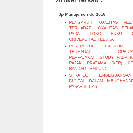
Artikel Terkait :
Jp Manajemen dd 2016
PENGARUH KUALITAS PELA
TERHADAP LOYALITAS PEL
PADA TOKO BUKU ON
UNIVERSITAS TEBUKA
PERSPEKTIF EKONOMI 
TERHADAP OPERASI
PERPAJAKAN: STUDY PADA 
PAJAK PRATAMA (KPP) KE
BANDAR LAMPUNG
STRATEGI PENGEMBANGA
DIGITAL DALAM MENGHADA
PASAR BEBAS
PENERAPAN SISTEM PENGEN
INTERNAL ATAS SISTEM PR
PEMBAYARAN GAJI BER
KOMPUTERISASI PADA SMA
PLUS
Faktor-Faktor yang Memengaru
Saing Industri Unggas Ayam 