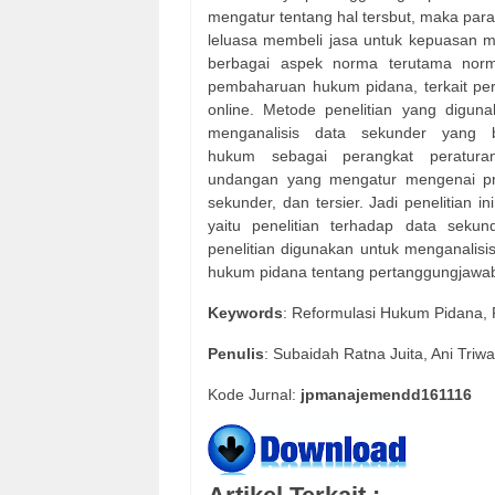
mengatur tentang hal tersbut, maka para
leluasa membeli jasa untuk kepuasan m
berbagai aspek norma terutama norm
pembaharuan hukum pidana, terkait per
online. Metode penelitian yang diguna
menganalisis
data
sekunder
yang
hukum
sebagai
perangkat
peratura
undangan yang mengatur mengenai pro
sekunder, dan tersier. Jadi penelitian i
yaitu penelitian terhadap data sekun
penelitian digunakan untuk menganalisi
hukum pidana tentang pertanggungjawaba
Keywords
: Reformulasi Hukum Pidana, 
Penulis
: Subaidah Ratna Juita, Ani Triwat
Kode Jurnal:
jpmanajemendd161116