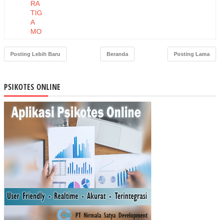
RA
TIG
A
MO
DE
L
Posting Lebih Baru
Beranda
Posting Lama
KO
MP
ON
PSIKOTES ONLINE
EN
KO
MI
TM
EN
TE
RH
AD
AP
ST
RE
S
KE
RJ
A