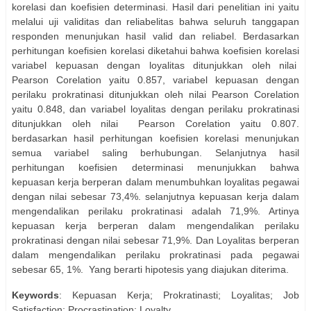
korelasi dan koefisien determinasi. Hasil dari penelitian ini yaitu
melalui uji validitas dan reliabelitas bahwa seluruh tanggapan
responden menunjukan hasil valid dan reliabel. Berdasarkan
perhitungan koefisien korelasi diketahui bahwa koefisien korelasi
variabel kepuasan dengan loyalitas ditunjukkan oleh nilai
Pearson Corelation yaitu 0.857, variabel kepuasan dengan
perilaku prokratinasi ditunjukkan oleh nilai Pearson Corelation
yaitu 0.848, dan variabel loyalitas dengan perilaku prokratinasi
ditunjukkan oleh nilai
Pearson Corelation yaitu 0.807.
berdasarkan hasil perhitungan koefisien korelasi menunjukan
semua variabel saling berhubungan. Selanjutnya hasil
perhitungan koefisien determinasi menunjukkan bahwa
kepuasan kerja berperan dalam menumbuhkan loyalitas pegawai
dengan nilai sebesar 73,4%. selanjutnya kepuasan kerja dalam
mengendalikan perilaku prokratinasi adalah 71,9%. Artinya
kepuasan kerja berperan dalam mengendalikan perilaku
prokratinasi dengan nilai sebesar 71,9%. Dan Loyalitas berperan
dalam mengendalikan perilaku prokratinasi pada pegawai
sebesar 65, 1%.
Yang berarti hipotesis yang diajukan diterima.
Keywords
: Kepuasan Kerja; Prokratinasti; Loyalitas; Job
Satisfaction; Procrastination; Loyalty