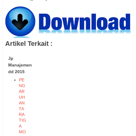
Artikel Terkait :
Jp
Manajemen
dd 2015
PE
NG
AR
UH
AN
TA
RA
TIG
A
MO