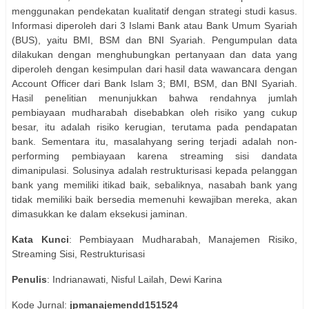
menggunakan pendekatan kualitatif dengan strategi studi kasus.
Informasi diperoleh dari 3 Islami Bank atau Bank Umum Syariah
(BUS), yaitu BMI, BSM dan BNI Syariah. Pengumpulan data
dilakukan dengan menghubungkan pertanyaan dan data yang
diperoleh dengan kesimpulan dari hasil data wawancara dengan
Account Officer dari Bank Islam 3; BMI, BSM, dan BNI Syariah.
Hasil penelitian menunjukkan bahwa rendahnya jumlah
pembiayaan mudharabah disebabkan oleh risiko yang cukup
besar, itu adalah risiko kerugian, terutama pada pendapatan
bank. Sementara itu, masalahyang sering terjadi adalah non-
performing pembiayaan karena streaming sisi dandata
dimanipulasi. Solusinya adalah restrukturisasi kepada pelanggan
bank yang memiliki itikad baik, sebaliknya, nasabah bank yang
tidak memiliki baik bersedia memenuhi kewajiban mereka, akan
dimasukkan ke dalam eksekusi jaminan.
Kata Kunci
: Pembiayaan Mudharabah, Manajemen Risiko,
Streaming Sisi, Restrukturisasi
Penulis
: Indrianawati, Nisful Lailah, Dewi Karina
Kode Jurnal:
jpmanajemendd151524