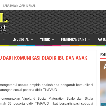
CARA DOWNLOAD JURNAL
N
ILMU SOSIAL
TEKNIK
PENDIDIKAN SAINS
PAPE
PSI
U DARI KOMUNIKASI DIADIK IBU DAN ANAK
uk mengetahui secara empiris apakah ada pengaruh komunikasi
matangan sosial peserta didik TK/PAUD.
menggunakan Vineland Social Maturation Scale dan Skala
mlah 33 peserta didik TK/PAUD
ikut berpartisipasi sebagai