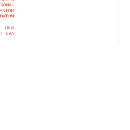
ONAL
KANTOR
DATON
N UKM
PI ERA
DALIAN
OSEDUR
BASIS
 MULIA
hi Daya
Kampung
t Farm,
tasi Hak
 Dagang
 Budaya
etensi
Kinerja