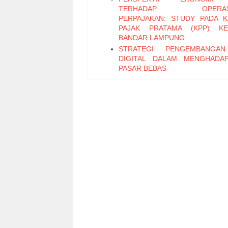
TERHADAP OPERASI
PERPAJAKAN: STUDY PADA 
PAJAK PRATAMA (KPP) KE
BANDAR LAMPUNG
STRATEGI PENGEMBANGA
DIGITAL DALAM MENGHADA
PASAR BEBAS
PENERAPAN SISTEM PENGEN
INTERNAL ATAS SISTEM PR
PEMBAYARAN GAJI BER
KOMPUTERISASI PADA SMA
PLUS
Faktor-Faktor yang Memengaru
Saing Industri Unggas Ayam 
(Studi Kasus PT Dwi dan Rachma
Bogor)
Kecepatan Adopsi Program Fasili
Kekayaan Intelektual Merek
untuk Usaha Kecil Menengah
Analisis Peran Remunerasi dan
Organisasi Terhadap Komp
Pegawai Guna Meningkatkan 