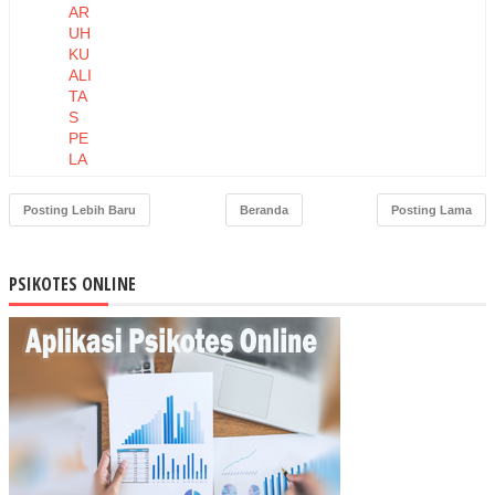
AR
UH
KU
ALI
TA
S
PE
LA
YA
NA
Posting Lebih Baru
Beranda
Posting Lama
N
TE
RH
PSIKOTES ONLINE
AD
AP
LO
YA
LIT
AS
PE
LA
NG
GA
N