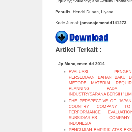
Liquidity; Solvency; and Activity Profitabili
Penulis
: Hendri Dunan, Liyana
Kode Jurnal:
jpmanajemendd141273
Artikel Terkait :
Jp Manajemen dd 2014
EVALUASI PENGENDA
PERSEDIAAN BAHAN BAKU 
METODE MATERIAL REQUIR
PLANNING PADA 
INDUSTRYSARANA BERSIH “LIM
THE PERSPECTIVE OF JAPA
COUNTRY COMPANY T
PERFORMANCE EVALUATI
SUBSIDIARIES COMPA
INDONESIA
PENGUJIAN EMPIRIK ATAS EK