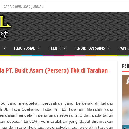
CARA DOWNLOAD JURNAL
N
ILMU SOSIAL
TEKNIK
PENDIDIKAN SAINS
PAPE
PSI
da PT. Bukit Asam (Persero) Tbk di Tarahan
 Tbk yang merupakan perusahan yang bergerak di bidang
di Jl. Raya Soekarno Hatta Km 15 Tarahan. Masalah yang
 penjualan mengalami penurunan sebesar 2%, dan pada tahun
tkan sebesar 15,81%. Permasalahan yang dapat dirumuskan
 dari rasio likuiditas, rasio solvabilitas, rasio aktivitas, dan