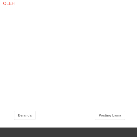
 OLEH
TIF DI
RUTAN
STUDI
N YANG
S PADA
KOST)
RSITAS
ARGA,
I, DAN
TUSAN
KARTU
 MODAL
 MODAL
Beranda
Posting Lama
ODUCT
RD OF
Y PADA
SIA