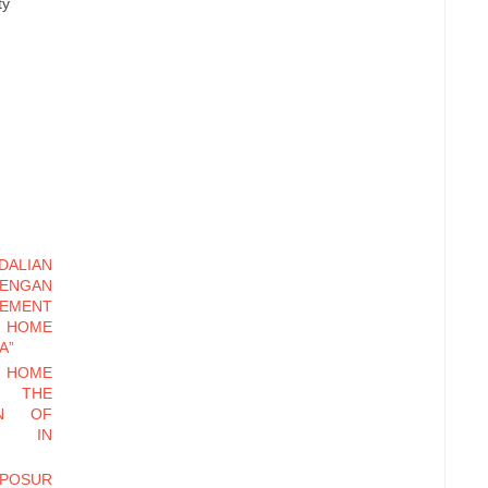
ty
LIAN
DENGAN
EMENT
HOME
A”
N HOME
O THE
ON OF
NY IN
SPOSUR