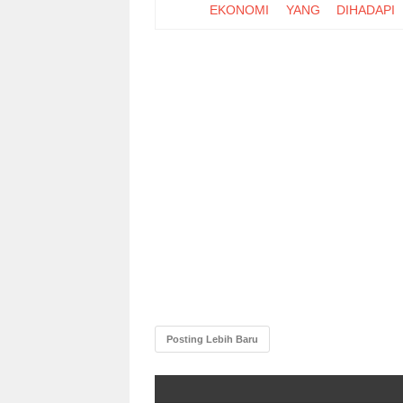
EKONOMI YANG DIHADAPI
PERUSAHAAN SEKTOR OTOMO
INDONESIA
MEMPREDIKSI KEBANGK
PERUSAHAAN PERBANKAN (
PADA PERUSAHAAN PERBANKA
TERCATAT DI BEI)
EVALUASI KELAYAKAN BISNI
RUMAH PEMONDOKAN (
MAHASISWA DI SEKITAR UNIVE
MUHAMMADIYAH MALANG
PENGARUH PRODUK, H
PROMOSI, SALURAN DISTRIBUS
PROSES TERHADAP KEPU
BRAND SWITCHING PADA 
TELEPON SELULER
TINGKAT INTEGRASI PASAR
INDONESIA DENGAN PASAR
GLOBAL
Posting Lebih Baru
ANALISIS PENGARUH PR
PLACEMENT TERHADAP WO
MOUTH ATAS MEREK SPEED
ACARA LIVE SHOW NBL INDONE