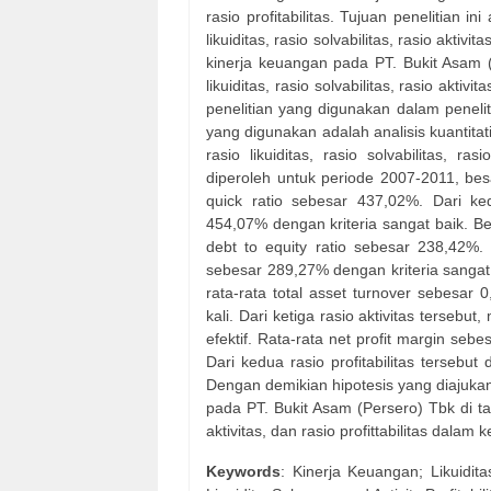
rasio profitabilitas. Tujuan penelitian i
likuiditas, rasio solvabilitas, rasio aktivi
kinerja keuangan pada PT. Bukit Asam (
likuiditas, rasio solvabilitas, rasio akti
penelitian yang digunakan dalam peneli
yang digunakan adalah analisis kuantita
rasio likuiditas, rasio solvabilitas, ras
diperoleh untuk periode 2007-2011, besa
quick ratio sebesar 437,02%. Dari ked
454,07% dengan kriteria sangat baik. Bes
debt to equity ratio sebesar 238,42%. 
sebesar 289,27% dengan kriteria sangat s
rata-rata total asset turnover sebesar 0
kali. Dari ketiga rasio aktivitas tersebu
efektif. Rata-rata net profit margin seb
Dari kedua rasio profitabilitas tersebut
Dengan demikian hipotesis yang diajukan
pada PT. Bukit Asam (Persero) Tbk di tarah
aktivitas, dan rasio profittabilitas dalam 
Keywords
: Kinerja Keuangan; Likuiditas;