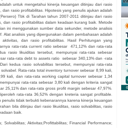
ni adalah untuk mengetahui kinerja keuangan ditinjau dari rasio
tas, dan rasio profitabilitas. Hipotesis yang penulis ajukan adalah
Persero) Tbk di Tarahan tahun 2007-2011 ditinjau dari rasio
vitas, dan rasio profitabilitas dalam keadaan kurang baik. Metode
tian ini menggunakan sumber data sekunder, metode analisis
tif. Alat analisis yang dipergunakan dalam pembahasan adalah
io aktivitas, dan rasio profitabilitas. Hasil Perhitungan yang
rnya rata-rata current ratio sebesar
471,12% dan rata-rata
ua rasio likuiditas tersebut, mempunyai rata-rata sebesar
ar rata-rata debt to assets ratio
sebesar 340,13% dan -rata
Dari kedua rasio solvabilitas tersebut, mempunyai rata-rata
olvabel. Rata-rata total inventory turnover sebesar 8,99 kali,
,99 kali, dan rata-rata working capital turnover sebesar 1,34
t, mempunyai rata-rata sebesar 3,80 kali dengan kriteria sangat
esar 25,11% dan rata-rata gross profit margin sebesar 47,97%.
 diperoleh rata-rata 36,52% dengan kreteria sangat profitable.
 penulis tidak terbukti kebenarannya karena kinerja keuangan
an bila ditinjau dari rasio likuiditas, rasio solvabilitas, rasio
keadaan baik.
 Solvabilitas; Aktivitas;Profittabilitas; Financial Performance;