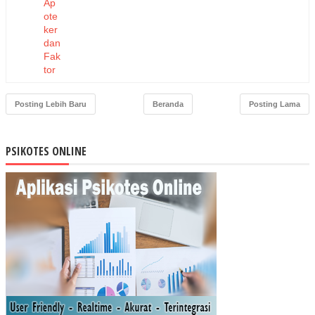
Ap
ote
ker
dan
Fak
tor
Yan
g
Posting Lebih Baru
Beranda
Posting Lama
Me
mp
eng
PSIKOTES ONLINE
aru
hi
Pa
da
Era
Ja
min
an
Kes
eha
tan
Na
sio