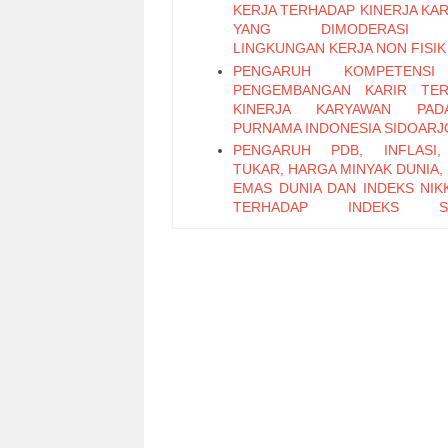
KERJA TERHADAP KINERJA KA
YANG DIMODERASI 
LINGKUNGAN KERJA NON FISIK
PENGARUH KOMPETENS
PENGEMBANGAN KARIR TER
KINERJA KARYAWAN PA
PURNAMA INDONESIA SIDOARJ
PENGARUH PDB, INFLASI,
TUKAR, HARGA MINYAK DUNIA,
EMAS DUNIA DAN INDEKS NIKK
TERHADAP INDEKS S
PERTAMBANGAN PERIODE 2011
PENGARUH LEADER M
EXCHANGE, SELF EFFICAC
KEPUASAN KERJA TERHADAP K
KARYAWAN (Studi Pada Ka
Bagian Pabrikasi di PT. PG Can
Sidoarjo)
Pengaruh Keterampilan Politik t
Kinerja Karyawan melalui Organi
Citizenship Behavior
Pengaruh Attitude, Subjective N
Perceived Behavioral Control t