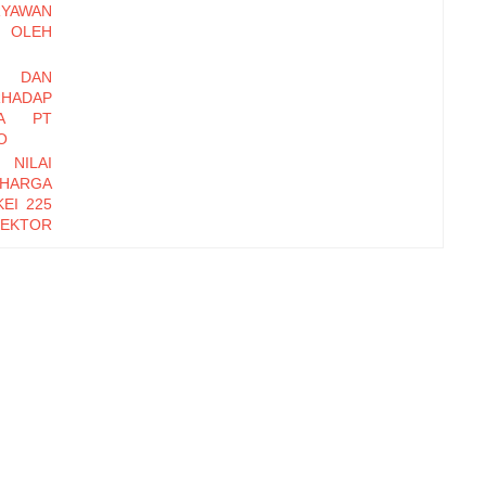
RYAWAN
OLEH
I DAN
HADAP
DA PT
O
 NILAI
 HARGA
EI 225
EKTOR
-2016
EMBER
Y DAN
INERJA
ryawan
di Baru
erhadap
zational
orm, dan
erhadap